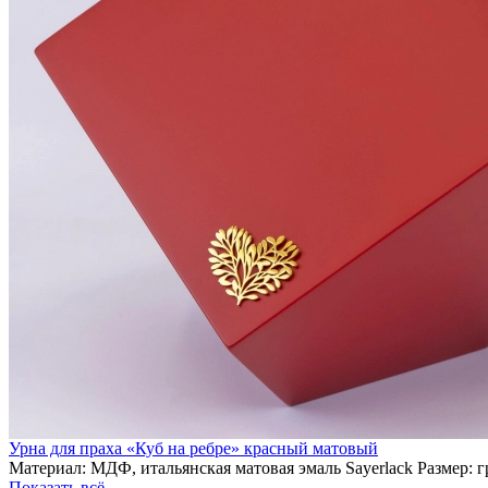
Урна для праха «Куб на ребре» красный матовый
Материал: МДФ, итальянская матовая эмаль Sayerlack Размер: 
Показать всё