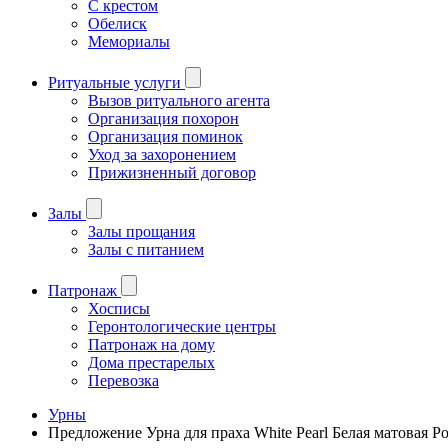
С крестом
Обелиск
Мемориалы
Ритуальные услуги
Вызов ритуального агента
Организация похорон
Организация поминок
Уход за захоронением
Прижизненный договор
Залы
Залы прощания
Залы с питанием
Патронаж
Хосписы
Геронтологические центры
Патронаж на дому
Дома престарелых
Перевозка
Урны
Предложение Урна для праха White Pearl Белая матовая Ро