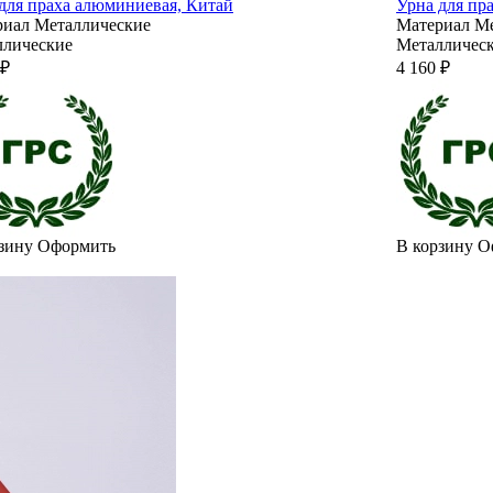
для праха алюминиевая, Китай
Урна для пр
риал
Металлические
Материал
Ме
ллические
Металличес
 ₽
4 160 ₽
зину
Оформить
В корзину
О