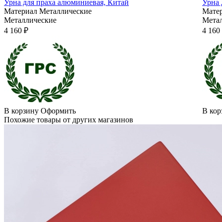
Урна для праха алюминиевая, Китай
Урна 
Материал
Металлические
Мате
Металлические
Мета
4 160 ₽
4 160
В корзину
Оформить
В кор
Похожие товары от других магазинов