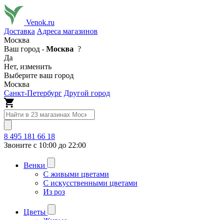
Venok.ru
Доставка
Адреса магазинов
Москва
Ваш город -
Москва
?
Да
Нет, изменить
Выберите ваш город
Москва
Санкт-Петербург
Другой город
8 495 181 66 18
Звоните с 10:00 до 22:00
Венки
С живыми цветами
С искусственными цветами
Из роз
Цветы