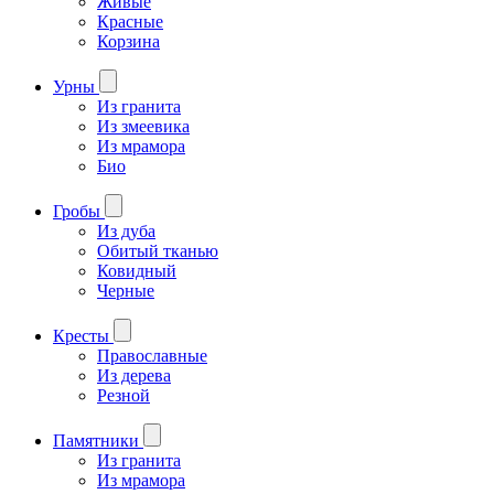
Живые
Красные
Корзина
Урны
Из гранита
Из змеевика
Из мрамора
Био
Гробы
Из дуба
Обитый тканью
Ковидный
Черные
Кресты
Православные
Из дерева
Резной
Памятники
Из гранита
Из мрамора