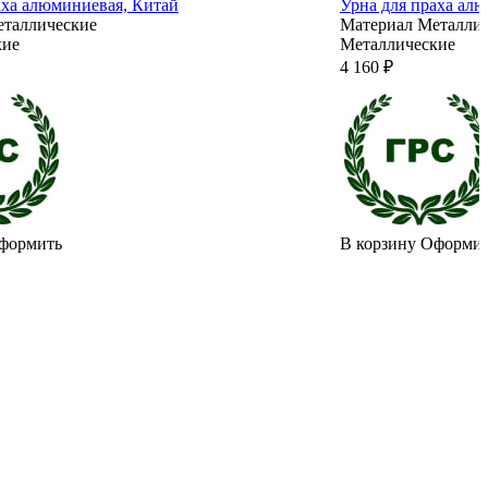
аха алюминиевая, Китай
Урна для праха ал
таллические
Материал
Металли
кие
Металлические
4 160 ₽
формить
В корзину
Оформи