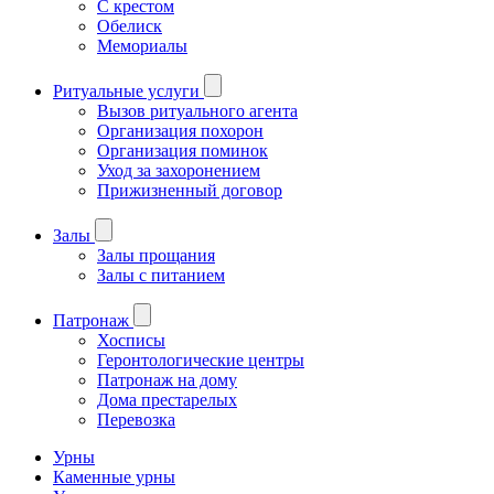
С крестом
Обелиск
Мемориалы
Ритуальные услуги
Вызов ритуального агента
Организация похорон
Организация поминок
Уход за захоронением
Прижизненный договор
Залы
Залы прощания
Залы с питанием
Патронаж
Хосписы
Геронтологические центры
Патронаж на дому
Дома престарелых
Перевозка
Урны
Каменные урны