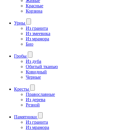
Живые
Красные
Корзина
Урны
Из гранита
Из змеевика
Из мрамора
Био
Гробы
Из дуба
Обитый тканью
Ковидный
Черные
Кресты
Православные
Из дерева
Резной
Памятники
Из гранита
Из мрамора