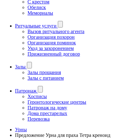
С крестом
Обелиск
Мемориалы
Ритуальные услуги
Вызов ритуального агента
Организация похорон
Организация поминок
Уход за захоронением
Прижизненный договор
Залы
Залы прощания
Залы с питанием
Патронаж
Хосписы
Геронтологические центры
Патронаж на дому
Дома престарелых
Перевозка
Урны
Предложение Урна для праха Тетра креноид