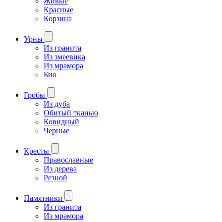
Живые
Красные
Корзина
Урны
Из гранита
Из змеевика
Из мрамора
Био
Гробы
Из дуба
Обитый тканью
Ковидный
Черные
Кресты
Православные
Из дерева
Резной
Памятники
Из гранита
Из мрамора