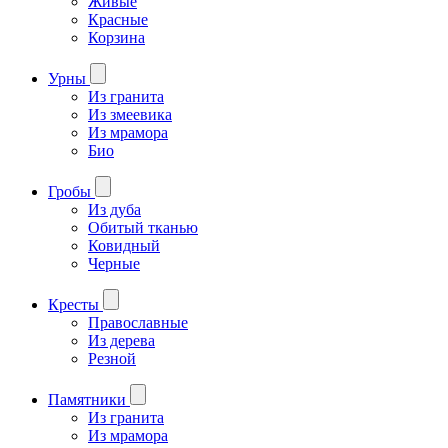
Живые
Красные
Корзина
Урны
Из гранита
Из змеевика
Из мрамора
Био
Гробы
Из дуба
Обитый тканью
Ковидный
Черные
Кресты
Православные
Из дерева
Резной
Памятники
Из гранита
Из мрамора