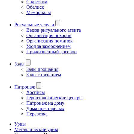
С крестом
Обелиск
Мемориалы
Ритуальные услуги
Вызов ритуального агента
Организация похорон
Организация поминок
Уход за захоронением
Прижизненный договор
Залы
Залы прощания
Залы с питанием
Патронаж
Хосписы
Геронтологические центры
Патронаж на дому
Дома престарелых
Перевозка
Урны
Металлические урны