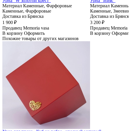
Урна "W золотой крест"
Урна "Иияс"
Материал
Каменные, Фарфоровые
Материал
Каменные
Каменные, Фарфоровые
Каменные, Змеевик
Доставка из Брянска
Доставка из Брянск
1 900 ₽
3 200 ₽
Продавец
Memoria vasa
Продавец
Memoria v
В корзину
Оформить
В корзину
Оформит
Похожие товары от других магазинов