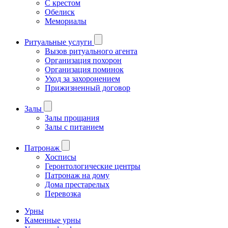
С крестом
Обелиск
Мемориалы
Ритуальные услуги
Вызов ритуального агента
Организация похорон
Организация поминок
Уход за захоронением
Прижизненный договор
Залы
Залы прощания
Залы с питанием
Патронаж
Хосписы
Геронтологические центры
Патронаж на дому
Дома престарелых
Перевозка
Урны
Каменные урны