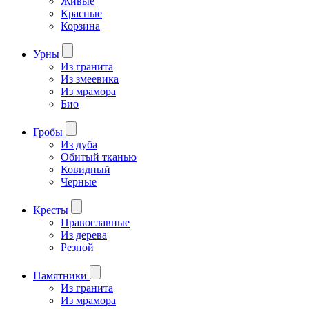
Живые
Красные
Корзина
Урны
Из гранита
Из змеевика
Из мрамора
Био
Гробы
Из дуба
Обитый тканью
Ковидный
Черные
Кресты
Православные
Из дерева
Резной
Памятники
Из гранита
Из мрамора