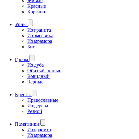
Живые
Красные
Корзина
Урны
Из гранита
Из змеевика
Из мрамора
Био
Гробы
Из дуба
Обитый тканью
Ковидный
Черные
Кресты
Православные
Из дерева
Резной
Памятники
Из гранита
Из мрамора