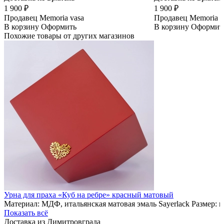
1 900 ₽
1 900 ₽
Продавец
Memoria vasa
Продавец
Memoria v
В корзину
Оформить
В корзину
Оформит
Похожие товары от других магазинов
Урна для праха «Куб на ребре» красный матовый
Материал: МДФ, итальянская матовая эмаль Sayerlack Размер: 
Показать всё
Доставка из Димитровграда