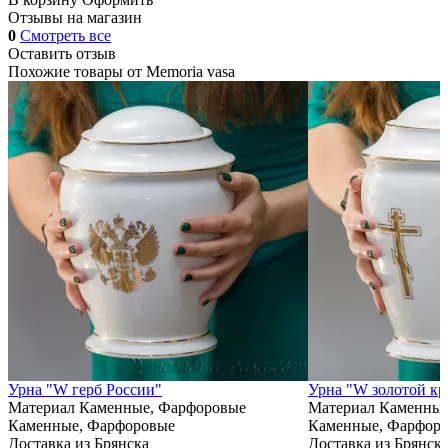
Отзывы на магазин
0
Смотреть все
Оставить отзыв
Похожие товары от
Memoria vasa
Урна "W герб России"
Урна "W золотой кр
Материал
Каменные, Фарфоровые
Материал
Каменные
Каменные, Фарфоровые
Каменные, Фарфор
Доставка из Брянска
Доставка из Брянск