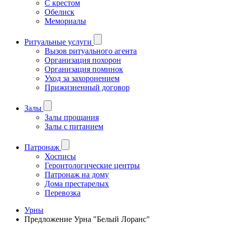
С крестом
Обелиск
Мемориалы
Ритуальные услуги
Вызов ритуального агента
Организация похорон
Организация поминок
Уход за захоронением
Прижизненный договор
Залы
Залы прощания
Залы с питанием
Патронаж
Хосписы
Геронтологические центры
Патронаж на дому
Дома престарелых
Перевозка
Урны
Предложение Урна "Белый Лоранс"