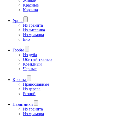
Живые
Красные
Корзина
Урны
Из гранита
Из змеевика
Из мрамора
Био
Гробы
Из дуба
Обитый тканью
Ковидный
Черные
Кресты
Православные
Из дерева
Резной
Памятники
Из гранита
Из мрамора