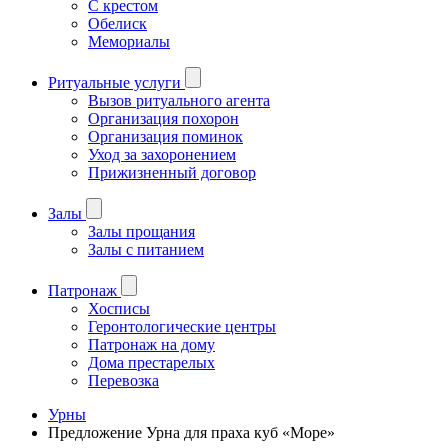
С крестом
Обелиск
Мемориалы
Ритуальные услуги
Вызов ритуального агента
Организация похорон
Организация поминок
Уход за захоронением
Прижизненный договор
Залы
Залы прощания
Залы с питанием
Патронаж
Хосписы
Геронтологические центры
Патронаж на дому
Дома престарелых
Перевозка
Урны
Предложение Урна для праха куб «Море»