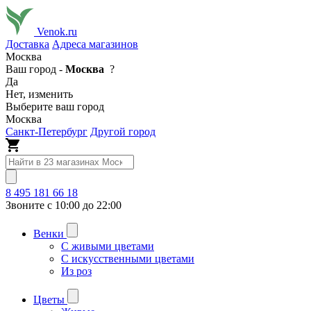
Venok.ru
Доставка
Адреса магазинов
Москва
Ваш город -
Москва
?
Да
Нет, изменить
Выберите ваш город
Москва
Санкт-Петербург
Другой город
8 495 181 66 18
Звоните с 10:00 до 22:00
Венки
С живыми цветами
С искусственными цветами
Из роз
Цветы