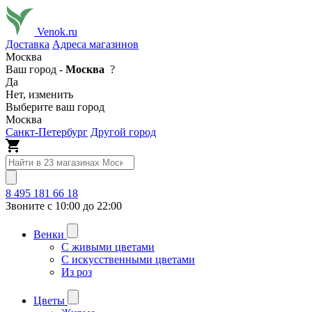
Venok.ru
Доставка
Адреса магазинов
Москва
Ваш город -
Москва
?
Да
Нет, изменить
Выберите ваш город
Москва
Санкт-Петербург
Другой город
8 495 181 66 18
Звоните с 10:00 до 22:00
Венки
С живыми цветами
С искусственными цветами
Из роз
Цветы