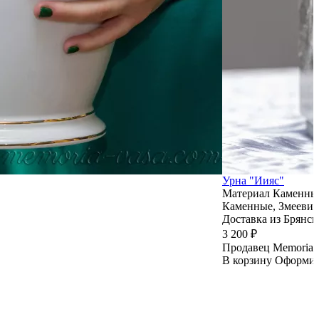
Урна "Иияс"
Материал
Каменные
Каменные, Змеевик
Доставка из Брянск
3 200 ₽
Продавец
Memoria 
В корзину
Оформи