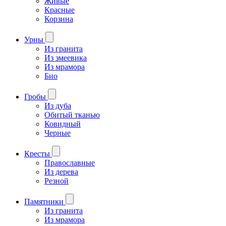
Живые
Красные
Корзина
Урны
Из гранита
Из змеевика
Из мрамора
Био
Гробы
Из дуба
Обитый тканью
Ковидный
Черные
Кресты
Православные
Из дерева
Резной
Памятники
Из гранита
Из мрамора