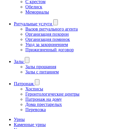
С крестом
Обелиск
Мемориалы
Ритуальные услуги
Вызов ритуального агента
Организация похорон
Организация поминок
Уход за захоронением
Прижизненный договор
Залы
Залы прощания
Залы с питанием
Патронаж
Хосписы
Геронтологические центры
Патронаж на дому
Дома престарелых
Перевозка
Урны
Каменные урны