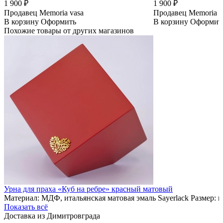
1 900 ₽
1 900 ₽
Продавец
Memoria vasa
Продавец
Memoria v
В корзину
Оформить
В корзину
Оформит
Похожие товары от других магазинов
Урна для праха «Куб на ребре» красный матовый
Материал: МДФ, итальянская матовая эмаль Sayerlack Размер: 
Показать всё
Доставка из Димитровграда