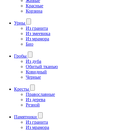
Живые
Красные
Корзина
Урны
Из гранита
Из змеевика
Из мрамора
Био
Гробы
Из дуба
Обитый тканью
Ковидный
Черные
Кресты
Православные
Из дерева
Резной
Памятники
Из гранита
Из мрамора