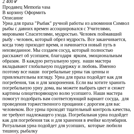
2 400 ₽
Продавец
Memoria vasa
В корзину
Оформить
Описание
Урна для праха "Рыбак" ручной работы из алюминия Cимвол
рыбы с давних времен ассоциировался с Учителями,
мировыми Спасителями, мудростью. Человек поймавший
рыбу - человек, который обрел мудрость. Все заканчивается,
когда тому приходит время, и начинается новый путь в
неизведанное. Мы создаем сосуд, который полностью
расскажет об усопшем, благодаря ярким, эмоциональным
образам. В каждую ритуальную урну, наши мастера
вкладывают глобальную поддержку и любовь. Именно
поэтому все наши погребальные урны так ценны и
привлекательны взгляду. Урна для праха подойдет как для
погребения, так и для захоронения. Если вы хотите хранить
погребальную урну дома, вы можете выбрать цвет и сюжет
картины олицетворяющую волю усопшего. Наши мастера
помогут подобрать вам соответсвующий вариант сосуда, для
проведения торжественного прощания с дорогим для вас
человеком. Все урны проходят тщательный контроль качества,
не требуют надлежащего ухода. Погребальная урна подойдет
как для погребения так и для хранения в ячейке колумбария.
Ритуальная урна подойдет для усопших, которые любили
тишину, рыбалку