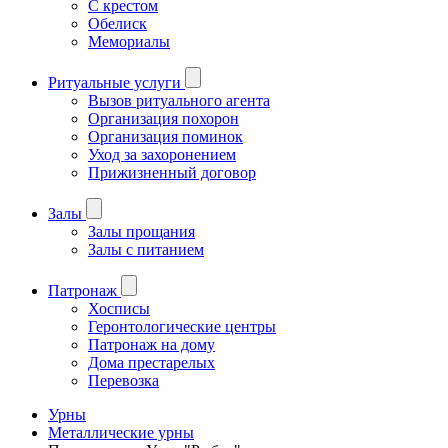
С крестом
Обелиск
Мемориалы
Ритуальные услуги
Вызов ритуального агента
Организация похорон
Организация поминок
Уход за захоронением
Прижизненный договор
Залы
Залы прощания
Залы с питанием
Патронаж
Хосписы
Геронтологические центры
Патронаж на дому
Дома престарелых
Перевозка
Урны
Металлические урны