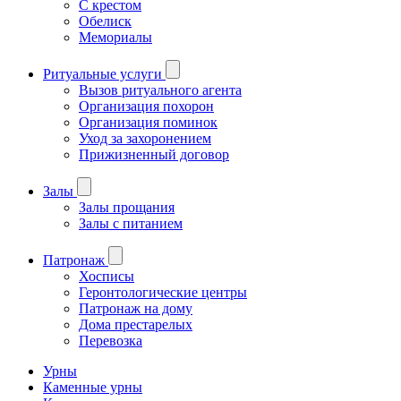
С крестом
Обелиск
Мемориалы
Ритуальные услуги
Вызов ритуального агента
Организация похорон
Организация поминок
Уход за захоронением
Прижизненный договор
Залы
Залы прощания
Залы с питанием
Патронаж
Хосписы
Геронтологические центры
Патронаж на дому
Дома престарелых
Перевозка
Урны
Каменные урны