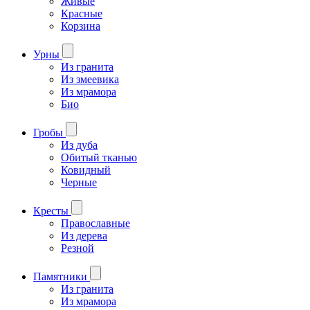
Живые
Красные
Корзина
Урны
Из гранита
Из змеевика
Из мрамора
Био
Гробы
Из дуба
Обитый тканью
Ковидный
Черные
Кресты
Православные
Из дерева
Резной
Памятники
Из гранита
Из мрамора