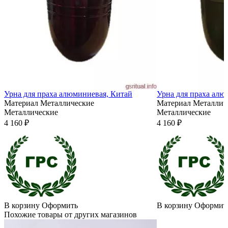
Урна для праха алюминиевая, Китай
Урна для праха алю
Материал
Металлические
Материал
Металлич
Металлические
Металлические
4 160 ₽
4 160 ₽
В корзину
Оформить
В корзину
Оформит
Похожие товары от других магазинов