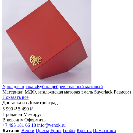
Урна для праха «Куб на ребре» красный матовый
Материал: МДФ, итальянская матовая эмаль Sayerlack Размер: 
Показать всё
Доставка из Димитровграда
5 990 ₽
5 490 ₽
Продавец
Меморус
В корзину
Оформить
+7 495 181 66 18
info@venok.ru
Каталог
Венки
Цветы
Урны
Гробы
Кресты
Памятники