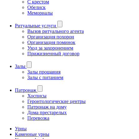
С крестом
Обелиск
Мемориалы
Ритуальные услуги
Вызов ритуального агента
Организация похорон
Организация поминок
Уход за захоронением
Прижизненный договор
Залы
Залы прощания
Залы с питанием
Патронаж
Хосписы
Геронтологические центры
Патронаж на дому
Дома престарелых
Перевозка
Урны
Каменные урны