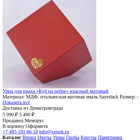
Урна для праха «Куб на ребре» красный матовый
Материал: МДФ, итальянская матовая эмаль Sayerlack Размер: 
Показать всё
Доставка из Димитровграда
5 990 ₽
5 490 ₽
Продавец
Меморус
В корзину
Оформить
+7 495 181 66 18
info@venok.ru
Каталог
Венки
Цветы
Урны
Гробы
Кресты
Памятники