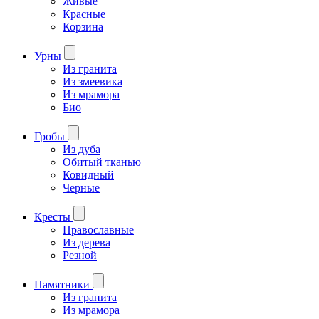
Живые
Красные
Корзина
Урны
Из гранита
Из змеевика
Из мрамора
Био
Гробы
Из дуба
Обитый тканью
Ковидный
Черные
Кресты
Православные
Из дерева
Резной
Памятники
Из гранита
Из мрамора