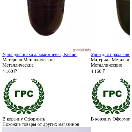
Урна для праха алюминиевая, Китай
Урна для праха алю
Материал
Металлические
Материал
Металлич
Металлические
Металлические
4 160 ₽
4 160 ₽
В корзину
Оформить
В корзину
Оформит
Похожие товары от других магазинов