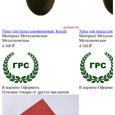
Урна для праха алюминиевая, Китай
Урна для праха алю
Материал
Металлические
Материал
Металлич
Металлические
Металлические
4 160 ₽
4 160 ₽
В корзину
Оформить
В корзину
Оформит
Похожие товары от других магазинов