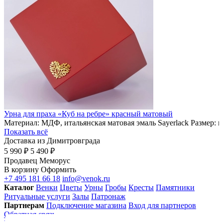
Урна для праха «Куб на ребре» красный матовый
Материал: МДФ, итальянская матовая эмаль Sayerlack Размер: 
Показать всё
Доставка из Димитровграда
5 990 ₽
5 490 ₽
Продавец
Меморус
В корзину
Оформить
+7 495 181 66 18
info@venok.ru
Каталог
Венки
Цветы
Урны
Гробы
Кресты
Памятники
Ритуальные услуги
Залы
Патронаж
Партнерам
Подключение магазина
Вход для партнеров
Обратная связь