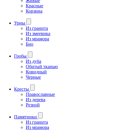
Живые
Красные
Корзина
Урны
Из гранита
Из змеевика
Из мрамора
Био
Гробы
Из дуба
Обитый тканью
Ковидный
Черные
Кресты
Православные
Из дерева
Резной
Памятники
Из гранита
Из мрамора