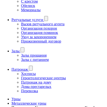
С крестом
Обелиск
Мемориалы
Ритуальные услуги
Вызов ритуального агента
Организация похорон
Организация поминок
Уход за захоронением
Прижизненный договор
Залы
Залы прощания
Залы с питанием
Патронаж
Хосписы
Геронтологические центры
Патронаж на дому
Дома престарелых
Перевозка
Урны
Металлические урны