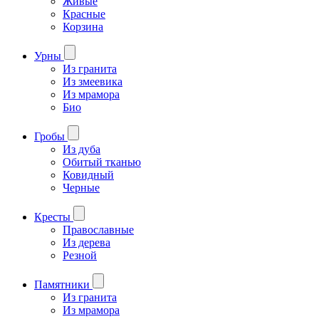
Живые
Красные
Корзина
Урны
Из гранита
Из змеевика
Из мрамора
Био
Гробы
Из дуба
Обитый тканью
Ковидный
Черные
Кресты
Православные
Из дерева
Резной
Памятники
Из гранита
Из мрамора