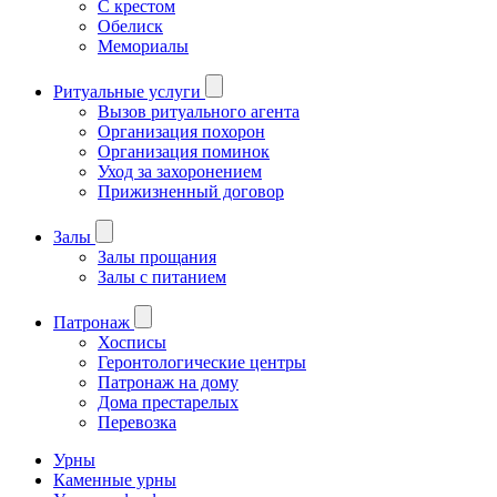
С крестом
Обелиск
Мемориалы
Ритуальные услуги
Вызов ритуального агента
Организация похорон
Организация поминок
Уход за захоронением
Прижизненный договор
Залы
Залы прощания
Залы с питанием
Патронаж
Хосписы
Геронтологические центры
Патронаж на дому
Дома престарелых
Перевозка
Урны
Каменные урны