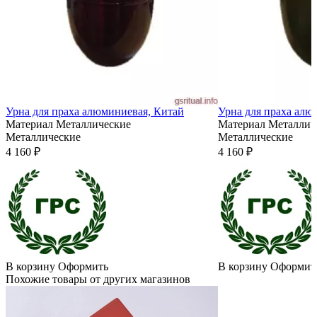
Урна для праха алюминиевая, Китай
Урна для праха алю
Материал
Металлические
Материал
Металлич
Металлические
Металлические
4 160 ₽
4 160 ₽
В корзину
Оформить
В корзину
Оформит
Похожие товары от других магазинов