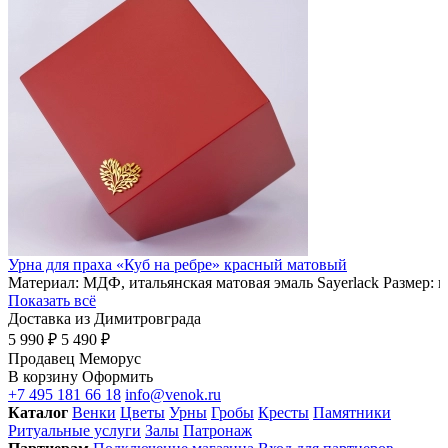
Урна для праха «Куб на ребре» красный матовый
Материал: МДФ, итальянская матовая эмаль Sayerlack Размер: 
Показать всё
Доставка из Димитровграда
5 990 ₽
5 490 ₽
Продавец
Меморус
В корзину
Оформить
+7 495 181 66 18
info@venok.ru
Каталог
Венки
Цветы
Урны
Гробы
Кресты
Памятники
Ритуальные услуги
Залы
Патронаж