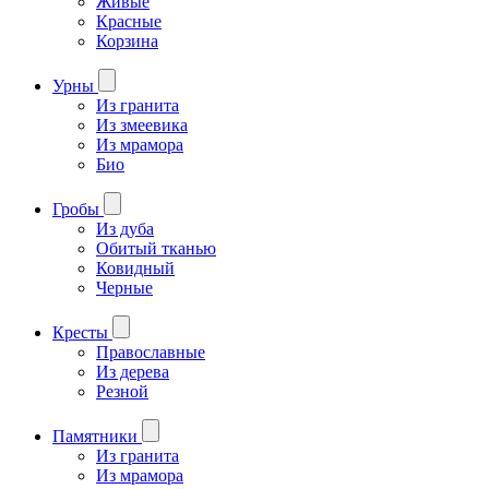
Живые
Красные
Корзина
Урны
Из гранита
Из змеевика
Из мрамора
Био
Гробы
Из дуба
Обитый тканью
Ковидный
Черные
Кресты
Православные
Из дерева
Резной
Памятники
Из гранита
Из мрамора