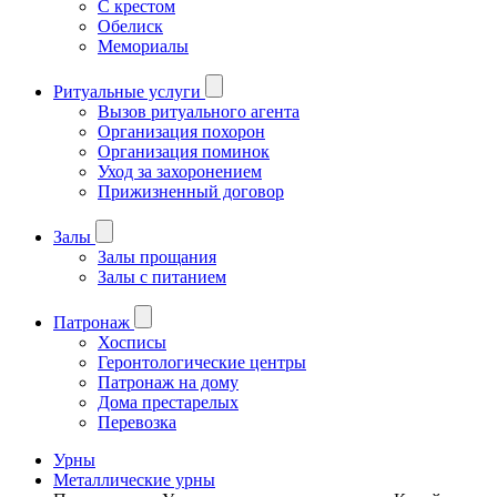
С крестом
Обелиск
Мемориалы
Ритуальные услуги
Вызов ритуального агента
Организация похорон
Организация поминок
Уход за захоронением
Прижизненный договор
Залы
Залы прощания
Залы с питанием
Патронаж
Хосписы
Геронтологические центры
Патронаж на дому
Дома престарелых
Перевозка
Урны
Металлические урны