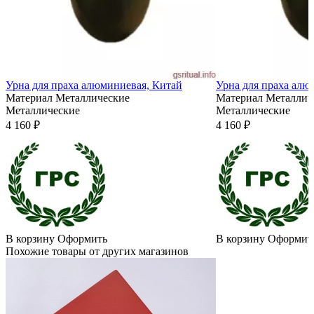
Урна для праха алюминиевая, Китай
Урна для праха алю
Материал
Металлические
Материал
Металлич
Металлические
Металлические
4 160 ₽
4 160 ₽
В корзину
Оформить
В корзину
Оформит
Похожие товары от других магазинов