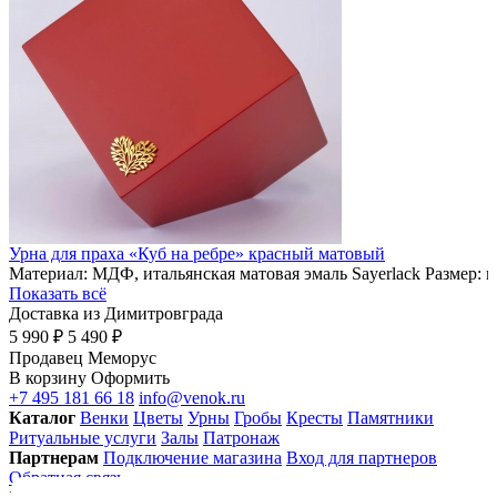
Урна для праха «Куб на ребре» красный матовый
Материал: МДФ, итальянская матовая эмаль Sayerlack Размер: 
Показать всё
Доставка из Димитровграда
5 990 ₽
5 490 ₽
Продавец
Меморус
В корзину
Оформить
+7 495 181 66 18
info@venok.ru
Каталог
Венки
Цветы
Урны
Гробы
Кресты
Памятники
Ритуальные услуги
Залы
Патронаж
Партнерам
Подключение магазина
Вход для партнеров
Обратная связь