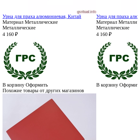
Урна для праха алюминиевая, Китай
Урна для праха алю
Материал
Металлические
Материал
Металлич
Металлические
Металлические
4 160 ₽
4 160 ₽
В корзину
Оформить
В корзину
Оформит
Похожие товары от других магазинов