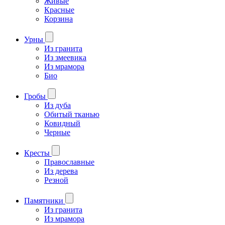
Живые
Красные
Корзина
Урны
Из гранита
Из змеевика
Из мрамора
Био
Гробы
Из дуба
Обитый тканью
Ковидный
Черные
Кресты
Православные
Из дерева
Резной
Памятники
Из гранита
Из мрамора