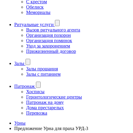
С крестом
Обелиск
Мемориалы
Ритуальные услуги
Вызов ритуального агента
Организация похорон
Организация поминок
Уход за захоронением
Прижизненный договор
Залы
Залы прощания
Залы с питанием
Патронаж
Хосписы
Геронтологические центры
Патронаж на дому
Дома престарелых
Перевозка
Урны
Предложение Урна для праха УРД-3