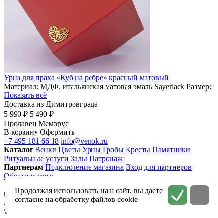
Урна для праха «Куб на ребре» красный матовый
Материал: МДФ, итальянская матовая эмаль Sayerlack Размер: 
Показать всё
Доставка из Димитровграда
5 990 ₽
5 490 ₽
Продавец
Меморус
В корзину
Оформить
+7 495 181 66 18
info@venok.ru
Каталог
Венки
Цветы
Урны
Гробы
Кресты
Памятники
Ритуальные услуги
Залы
Патронаж
Партнерам
Подключение магазина
Вход для партнеров
Обратная связь
Условия использования
Приватность
Политика
Продолжая использовать наш сайт, вы даете
конфиденциальности
Соглашение на обработку персональных
согласие на обработку файлов cookie
данных
\n