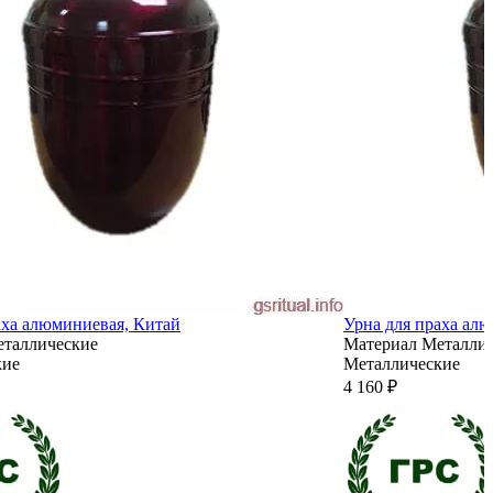
аха алюминиевая, Китай
Урна для праха ал
таллические
Материал
Металли
кие
Металлические
4 160 ₽