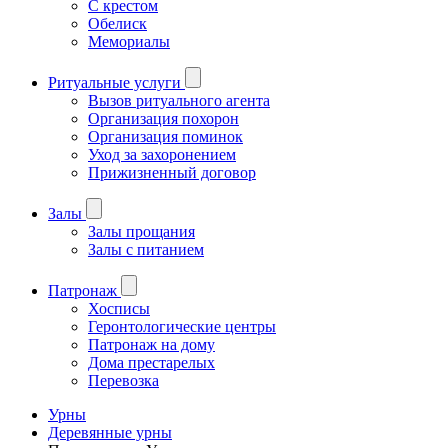
С крестом
Обелиск
Мемориалы
Ритуальные услуги
Вызов ритуального агента
Организация похорон
Организация поминок
Уход за захоронением
Прижизненный договор
Залы
Залы прощания
Залы с питанием
Патронаж
Хосписы
Геронтологические центры
Патронаж на дому
Дома престарелых
Перевозка
Урны
Деревянные урны