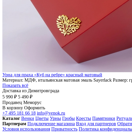
Урна для праха «Куб на ребре» красный матовый
Материал: МДФ, итальянская матовая эмаль Sayerlack Размер: 
Показать всё
Доставка из Димитровграда
5 990 ₽
5 490 ₽
Продавец
Меморус
В корзину
Оформить
+7 495 181 66 18
info@venok.ru
Каталог
Венки
Цветы
Урны
Гробы
Кресты
Памятники
Ритуал
Партнерам
Подключение магазина
Вход для партнеров
Обратн
Условия использования
Приватность
Политика конфиденциал