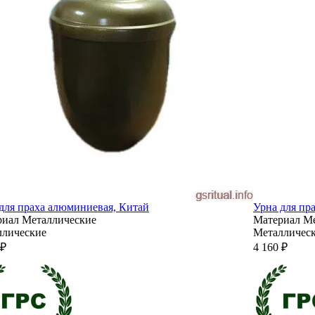
для праха алюминиевая, Китай
Урна для пр
риал
Металлические
Материал
Ме
ллические
Металличес
 ₽
4 160 ₽