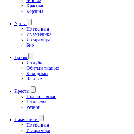
Живые
Красные
Корзина
Урны
Из гранита
Из змеевика
Из мрамора
Био
Гробы
Из дуба
Обитый тканью
Ковидный
Черные
Кресты
Православные
Из дерева
Резной
Памятники
Из гранита
Из мрамора