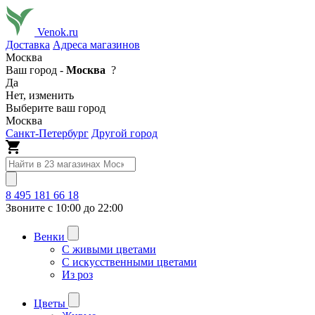
Venok.ru
Доставка
Адреса магазинов
Москва
Ваш город -
Москва
?
Да
Нет, изменить
Выберите ваш город
Москва
Санкт-Петербург
Другой город
8 495 181 66 18
Звоните с 10:00 до 22:00
Венки
С живыми цветами
С искусственными цветами
Из роз
Цветы