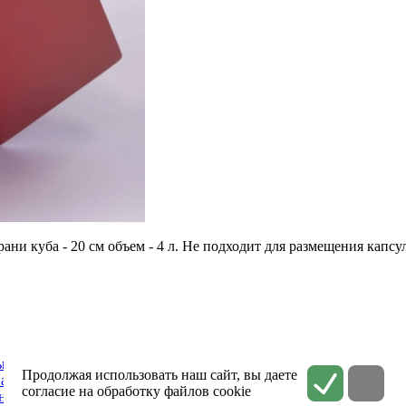
грани куба - 20 см объем - 4 л. Не подходит для размещения ка
ьные услуги
Залы
Патронаж
Продолжая использовать наш сайт, вы даете
ая связь
согласие на обработку файлов cookie
ьности
Соглашение на обработку персональных данных