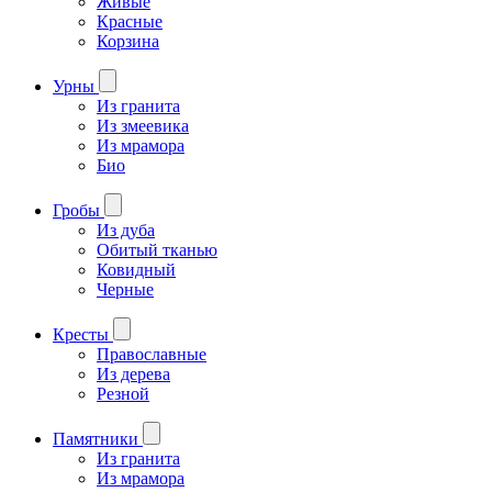
Живые
Красные
Корзина
Урны
Из гранита
Из змеевика
Из мрамора
Био
Гробы
Из дуба
Обитый тканью
Ковидный
Черные
Кресты
Православные
Из дерева
Резной
Памятники
Из гранита
Из мрамора