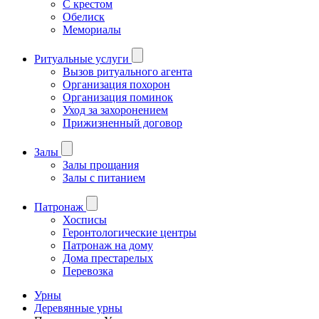
С крестом
Обелиск
Мемориалы
Ритуальные услуги
Вызов ритуального агента
Организация похорон
Организация поминок
Уход за захоронением
Прижизненный договор
Залы
Залы прощания
Залы с питанием
Патронаж
Хосписы
Геронтологические центры
Патронаж на дому
Дома престарелых
Перевозка
Урны
Деревянные урны