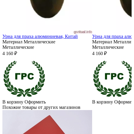
Урна для праха алюминиевая, Китай
Урна для праха алю
Материал
Металлические
Материал
Металлич
Металлические
Металлические
4 160 ₽
4 160 ₽
В корзину
Оформить
В корзину
Оформит
Похожие товары от других магазинов