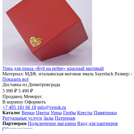
Урна для праха «Куб на ребре» красный матовый
Материал: МДФ, итальянская матовая эмаль Sayerlack Размер: 
Показать всё
Доставка из Димитровграда
5 990 ₽
5 490 ₽
Продавец
Меморус
В корзину
Оформить
+7 495 181 66 18
info@venok.ru
Каталог
Венки
Цветы
Урны
Гробы
Кресты
Памятники
Ритуальные услуги
Залы
Патронаж
Партнерам
Подключение магазина
Вход для партнеров
Обратная связь