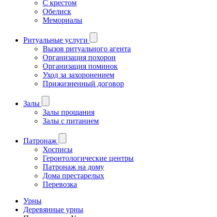
С крестом
Обелиск
Мемориалы
Ритуальные услуги
Вызов ритуального агента
Организация похорон
Организация поминок
Уход за захоронением
Прижизненный договор
Залы
Залы прощания
Залы с питанием
Патронаж
Хосписы
Геронтологические центры
Патронаж на дому
Дома престарелых
Перевозка
Урны
Деревянные урны