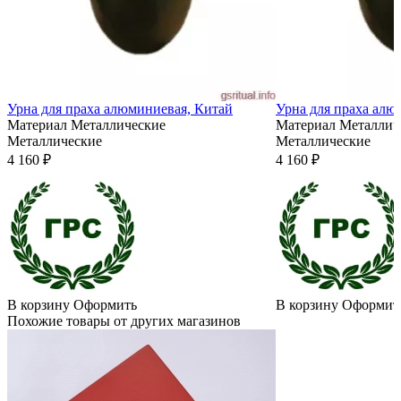
Урна для праха алюминиевая, Китай
Урна для праха алю
Материал
Металлические
Материал
Металлич
Металлические
Металлические
4 160 ₽
4 160 ₽
В корзину
Оформить
В корзину
Оформит
Похожие товары от других магазинов