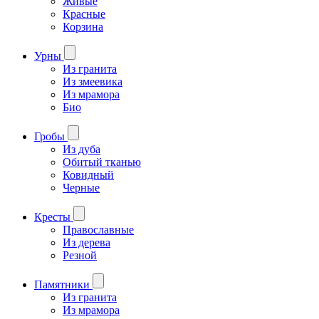
Живые
Красные
Корзина
Урны
Из гранита
Из змеевика
Из мрамора
Био
Гробы
Из дуба
Обитый тканью
Ковидный
Черные
Кресты
Православные
Из дерева
Резной
Памятники
Из гранита
Из мрамора