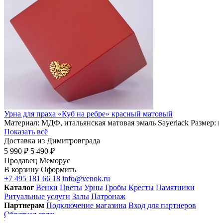
Урна для праха «Куб на ребре» красный матовый
Материал: МДФ, итальянская матовая эмаль Sayerlack Размер: 
Показать всё
Доставка из Димитровграда
5 990 ₽
5 490 ₽
Продавец
Меморус
В корзину
Оформить
+7 495 181 66 18
info@venok.ru
Каталог
Венки
Цветы
Урны
Гробы
Кресты
Памятники
Ритуальные услуги
Залы
Патронаж
Партнерам
Подключение магазина
Вход для партнеров
Обратная связь