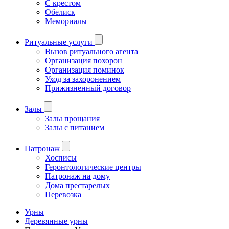
С крестом
Обелиск
Мемориалы
Ритуальные услуги
Вызов ритуального агента
Организация похорон
Организация поминок
Уход за захоронением
Прижизненный договор
Залы
Залы прощания
Залы с питанием
Патронаж
Хосписы
Геронтологические центры
Патронаж на дому
Дома престарелых
Перевозка
Урны
Деревянные урны