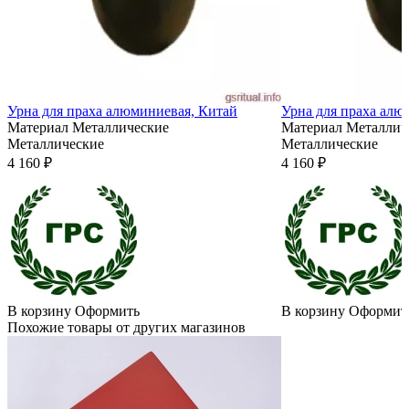
Урна для праха алюминиевая, Китай
Урна для праха алю
Материал
Металлические
Материал
Металлич
Металлические
Металлические
4 160 ₽
4 160 ₽
В корзину
Оформить
В корзину
Оформит
Похожие товары от других магазинов