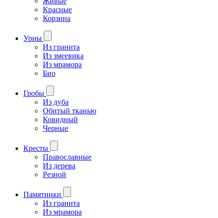
Живые
Красные
Корзина
Урны
Из гранита
Из змеевика
Из мрамора
Био
Гробы
Из дуба
Обитый тканью
Ковидный
Черные
Кресты
Православные
Из дерева
Резной
Памятники
Из гранита
Из мрамора