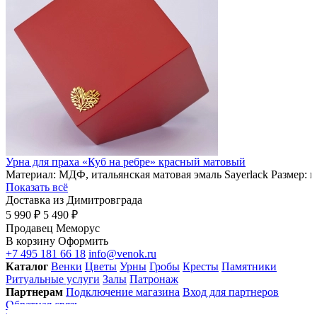
Урна для праха «Куб на ребре» красный матовый
Материал: МДФ, итальянская матовая эмаль Sayerlack Размер: 
Показать всё
Доставка из Димитровграда
5 990 ₽
5 490 ₽
Продавец
Меморус
В корзину
Оформить
+7 495 181 66 18
info@venok.ru
Каталог
Венки
Цветы
Урны
Гробы
Кресты
Памятники
Ритуальные услуги
Залы
Патронаж
Партнерам
Подключение магазина
Вход для партнеров
Обратная связь