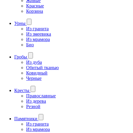
Живые
Красные
Корзина
Урны
Из гранита
Из змеевика
Из мрамора
Био
Гробы
Из дуба
Обитый тканью
Ковидный
Черные
Кресты
Православные
Из дерева
Резной
Памятники
Из гранита
Из мрамора