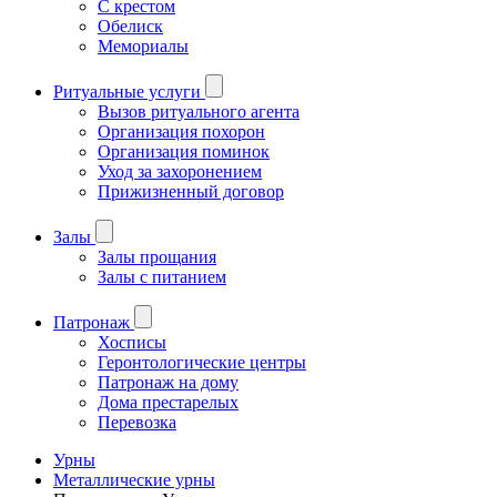
С крестом
Обелиск
Мемориалы
Ритуальные услуги
Вызов ритуального агента
Организация похорон
Организация поминок
Уход за захоронением
Прижизненный договор
Залы
Залы прощания
Залы с питанием
Патронаж
Хосписы
Геронтологические центры
Патронаж на дому
Дома престарелых
Перевозка
Урны
Металлические урны