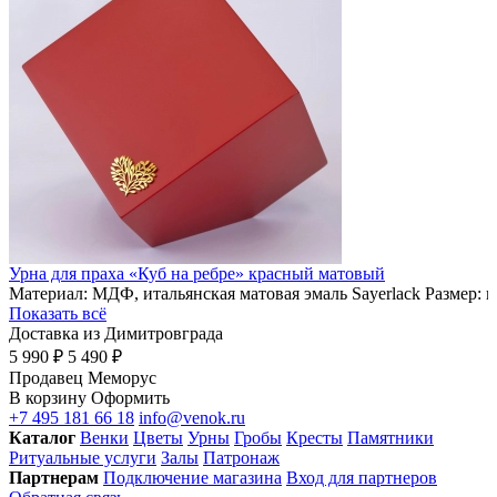
Урна для праха «Куб на ребре» красный матовый
Материал: МДФ, итальянская матовая эмаль Sayerlack Размер: 
Показать всё
Доставка из Димитровграда
5 990 ₽
5 490 ₽
Продавец
Меморус
В корзину
Оформить
+7 495 181 66 18
info@venok.ru
Каталог
Венки
Цветы
Урны
Гробы
Кресты
Памятники
Ритуальные услуги
Залы
Патронаж
Партнерам
Подключение магазина
Вход для партнеров