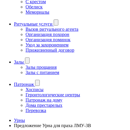
С крестом
Обелиск
Мемориалы
Ритуальные услуги
Вызов ритуального агента
Организация похорон
Организация поминок
Уход за захоронением
Прижизненный договор
Залы
Залы прощания
Залы с питанием
Патронаж
Хосписы
Геронтологические центры
Патронаж на дому
Дома престарелых
Перевозка
Урны
Предложение Урна для праха ЛМУ-3В