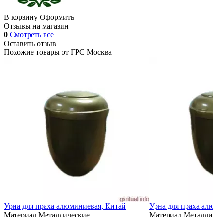
В корзину
Оформить
Отзывы на магазин
0
Смотреть все
Оставить отзыв
Похожие товары от
ГРС Москва
Урна для праха алюминиевая, Китай
Урна для праха алю
Материал
Металлические
Материал
Металлич