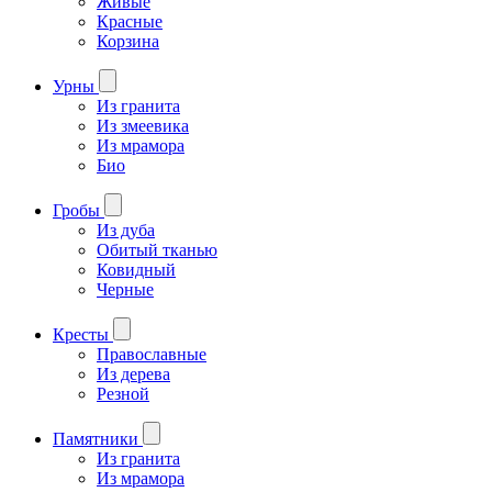
Живые
Красные
Корзина
Урны
Из гранита
Из змеевика
Из мрамора
Био
Гробы
Из дуба
Обитый тканью
Ковидный
Черные
Кресты
Православные
Из дерева
Резной
Памятники
Из гранита
Из мрамора