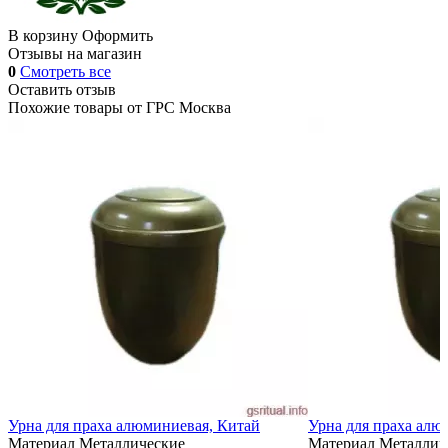
В корзину
Оформить
Отзывы на магазин
0
Смотреть все
Оставить отзыв
Похожие товары от
ГРС Москва
Урна для праха алюминиевая, Китай
Урна для праха алю
Материал
Металлические
Материал
Металлич