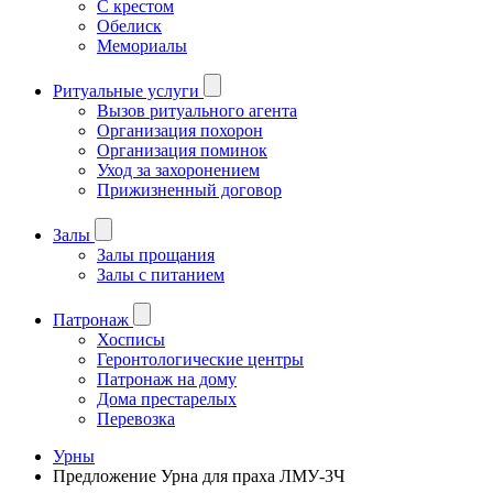
С крестом
Обелиск
Мемориалы
Ритуальные услуги
Вызов ритуального агента
Организация похорон
Организация поминок
Уход за захоронением
Прижизненный договор
Залы
Залы прощания
Залы с питанием
Патронаж
Хосписы
Геронтологические центры
Патронаж на дому
Дома престарелых
Перевозка
Урны
Предложение Урна для праха ЛМУ-3Ч