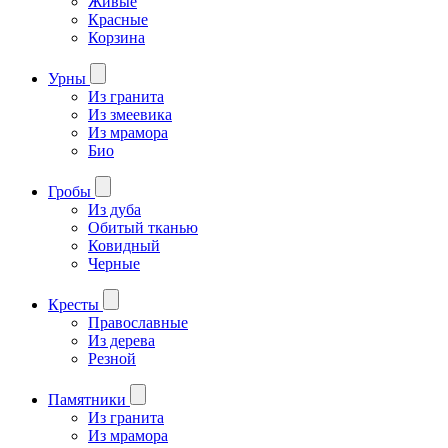
Живые
Красные
Корзина
Урны
Из гранита
Из змеевика
Из мрамора
Био
Гробы
Из дуба
Обитый тканью
Ковидный
Черные
Кресты
Православные
Из дерева
Резной
Памятники
Из гранита
Из мрамора