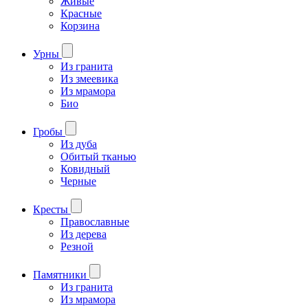
Живые
Красные
Корзина
Урны
Из гранита
Из змеевика
Из мрамора
Био
Гробы
Из дуба
Обитый тканью
Ковидный
Черные
Кресты
Православные
Из дерева
Резной
Памятники
Из гранита
Из мрамора