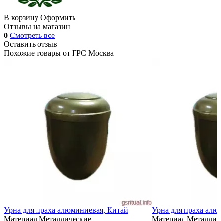
В корзину
Оформить
Отзывы на магазин
0
Смотреть все
Оставить отзыв
Похожие товары от
ГРС Москва
Урна для праха алюминиевая, Китай
Урна для праха алю
Материал
Металлические
Материал
Металлич