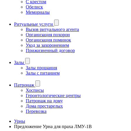
С крестом
Обелиск
Мемориалы
Ритуальные услуги
Вызов ритуального агента
Организация похорон
Организация поминок
Уход за захоронением
Прижизненный договор
Залы
Залы прощания
Залы с питанием
Патронаж
Хосписы
Геронтологические центры
Патронаж на дому
Дома престарелых
Перевозка
Урны
Предложение Урна для праха ЛМУ-1В