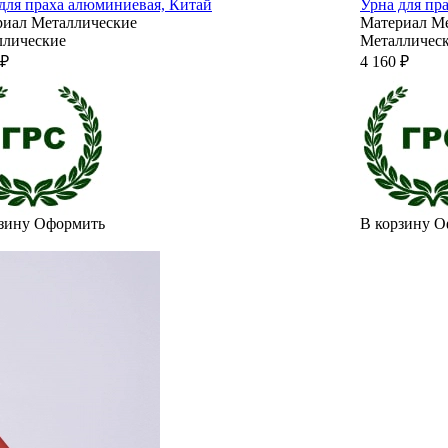
для праха алюминиевая, Китай
Урна для пр
риал
Металлические
Материал
Ме
ллические
Металличес
 ₽
4 160 ₽
зину
Оформить
В корзину
О