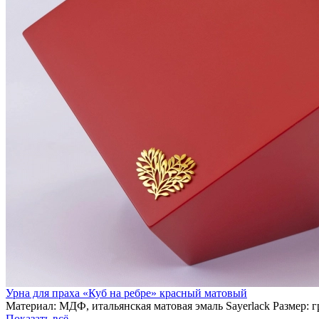
Урна для праха «Куб на ребре» красный матовый
Материал: МДФ, итальянская матовая эмаль Sayerlack Размер: 
Показать всё