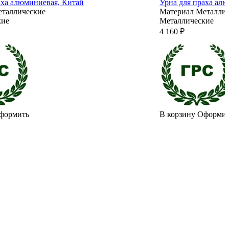
аха алюминиевая, Китай
Урна для праха ал
таллические
Материал
Металли
кие
Металлические
4 160 ₽
формить
В корзину
Оформи