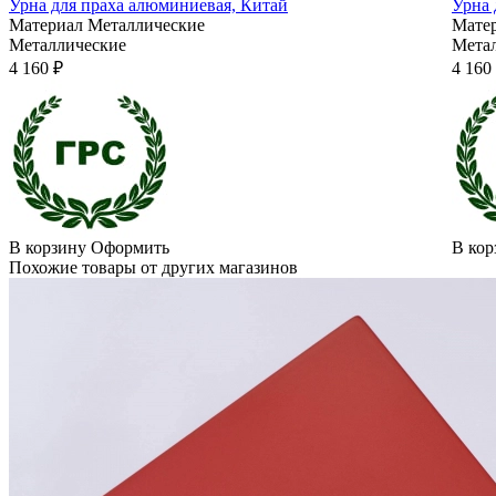
Урна для праха алюминиевая, Китай
Урна 
Материал
Металлические
Мате
Металлические
Мета
4 160 ₽
4 160
В корзину
Оформить
В кор
Похожие товары от других магазинов