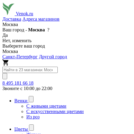
Venok.ru
Доставка
Адреса магазинов
Москва
Ваш город -
Москва
?
Да
Нет, изменить
Выберите ваш город
Москва
Санкт-Петербург
Другой город
8 495 181 66 18
Звоните с 10:00 до 22:00
Венки
С живыми цветами
С искусственными цветами
Из роз
Цветы