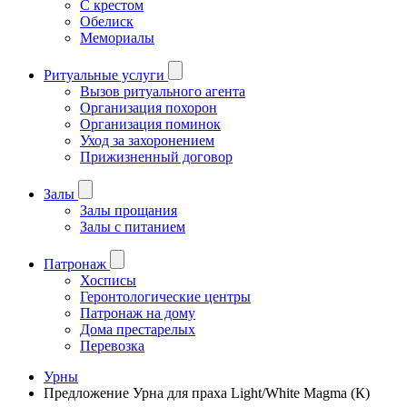
С крестом
Обелиск
Мемориалы
Ритуальные услуги
Вызов ритуального агента
Организация похорон
Организация поминок
Уход за захоронением
Прижизненный договор
Залы
Залы прощания
Залы с питанием
Патронаж
Хосписы
Геронтологические центры
Патронаж на дому
Дома престарелых
Перевозка
Урны
Предложение Урна для праха Light/White Magma (К)