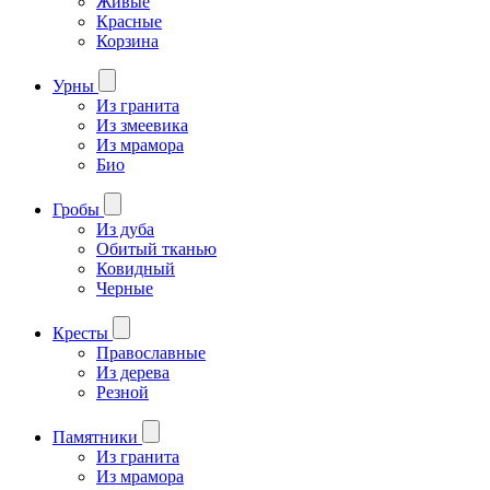
Живые
Красные
Корзина
Урны
Из гранита
Из змеевика
Из мрамора
Био
Гробы
Из дуба
Обитый тканью
Ковидный
Черные
Кресты
Православные
Из дерева
Резной
Памятники
Из гранита
Из мрамора