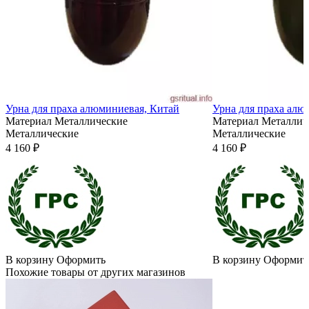
Урна для праха алюминиевая, Китай
Урна для праха алю
Материал
Металлические
Материал
Металлич
Металлические
Металлические
4 160 ₽
4 160 ₽
В корзину
Оформить
В корзину
Оформит
Похожие товары от других магазинов