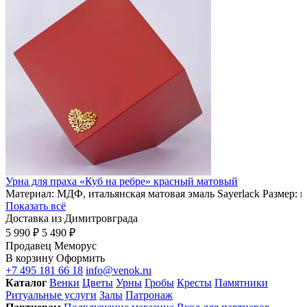
Урна для праха «Куб на ребре» красный матовый
Материал: МДФ, итальянская матовая эмаль Sayerlack Размер: 
Показать всё
Доставка из Димитровграда
5 990 ₽
5 490 ₽
Продавец
Меморус
В корзину
Оформить
+7 495 181 66 18
info@venok.ru
Каталог
Венки
Цветы
Урны
Гробы
Кресты
Памятники
Ритуальные услуги
Залы
Патронаж