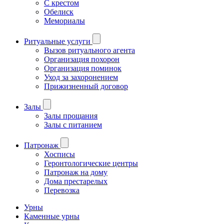
С крестом
Обелиск
Мемориалы
Ритуальные услуги
Вызов ритуального агента
Организация похорон
Организация поминок
Уход за захоронением
Прижизненный договор
Залы
Залы прощания
Залы с питанием
Патронаж
Хосписы
Геронтологические центры
Патронаж на дому
Дома престарелых
Перевозка
Урны
Каменные урны