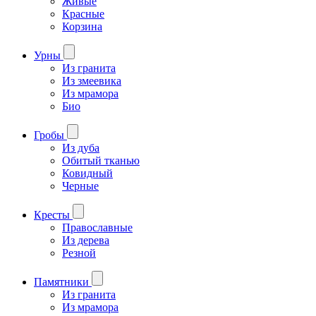
Живые
Красные
Корзина
Урны
Из гранита
Из змеевика
Из мрамора
Био
Гробы
Из дуба
Обитый тканью
Ковидный
Черные
Кресты
Православные
Из дерева
Резной
Памятники
Из гранита
Из мрамора