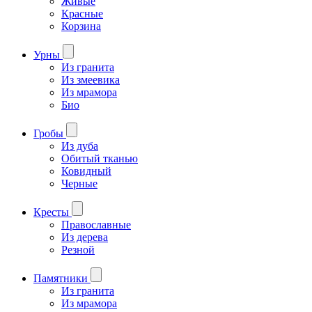
Живые
Красные
Корзина
Урны
Из гранита
Из змеевика
Из мрамора
Био
Гробы
Из дуба
Обитый тканью
Ковидный
Черные
Кресты
Православные
Из дерева
Резной
Памятники
Из гранита
Из мрамора