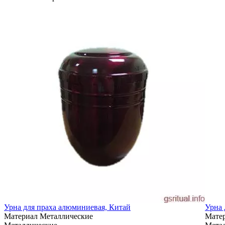
Урна для праха алюминиевая, Китай
Урна 
Материал
Металлические
Мате