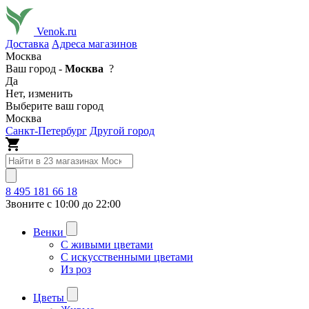
Venok.ru
Доставка
Адреса магазинов
Москва
Ваш город -
Москва
?
Да
Нет, изменить
Выберите ваш город
Москва
Санкт-Петербург
Другой город
8 495 181 66 18
Звоните с 10:00 до 22:00
Венки
С живыми цветами
С искусственными цветами
Из роз
Цветы