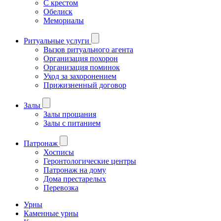
С крестом
Обелиск
Мемориалы
Ритуальные услуги
Вызов ритуального агента
Организация похорон
Организация поминок
Уход за захоронением
Прижизненный договор
Залы
Залы прощания
Залы с питанием
Патронаж
Хосписы
Геронтологические центры
Патронаж на дому
Дома престарелых
Перевозка
Урны
Каменные урны