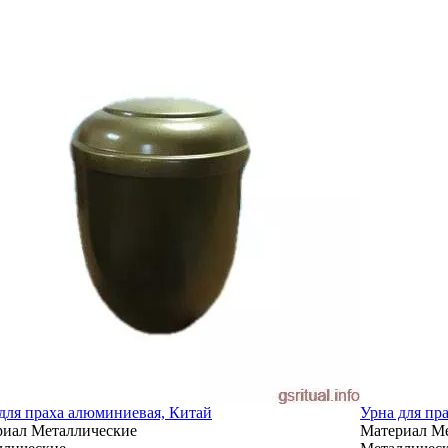
для праха алюминиевая, Китай
Урна для пр
риал
Металлические
Материал
Ме