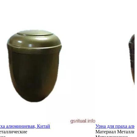
аха алюминиевая, Китай
Урна для праха ал
таллические
Материал
Металли