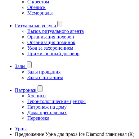
С крестом
Обелиск
Мемориалы
Ритуальные услуги
Вызов ритуального агента
Организация похорон
Организация поминок
Уход за захоронением
Прижизненный договор
Залы
Залы прощания
Залы с питанием
Патронаж
Хосписы
Геронтологические центры
Патронаж на дому
Дома престарелых
Перевозка
Урны
Предложение Урна для праха Ice Diamond глянцевая (К)