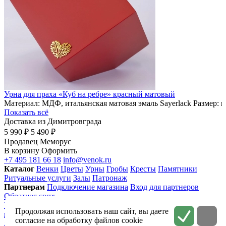
Урна для праха «Куб на ребре» красный матовый
Материал: МДФ, итальянская матовая эмаль Sayerlack Размер: 
Показать всё
Доставка из Димитровграда
5 990 ₽
5 490 ₽
Продавец
Меморус
В корзину
Оформить
+7 495 181 66 18
info@venok.ru
Каталог
Венки
Цветы
Урны
Гробы
Кресты
Памятники
Ритуальные услуги
Залы
Патронаж
Партнерам
Подключение магазина
Вход для партнеров
Обратная связь
Условия использования
Приватность
Политика
Продолжая использовать наш сайт, вы даете
конфиденциальности
Соглашение на обработку персональных
согласие на обработку файлов cookie
данных