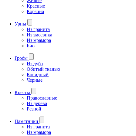
Живые
Красные
Корзина
Урны
Из гранита
Из змеевика
Из мрамора
Био
Гробы
Из дуба
Обитый тканью
Ковидный
Черные
Кресты
Православные
Из дерева
Резной
Памятники
Из гранита
Из мрамора