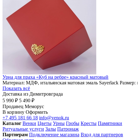
Урна для праха «Куб на ребре» красный матовый
Материал: МДФ, итальянская матовая эмаль Sayerlack Размер: 
Показать всё
Доставка из Димитровграда
5 990 ₽
5 490 ₽
Продавец
Меморус
В корзину
Оформить
+7 495 181 66 18
info@venok.ru
Каталог
Венки
Цветы
Урны
Гробы
Кресты
Памятники
Ритуальные услуги
Залы
Патронаж
Партнерам
Подключение магазина
Вход для партнеров