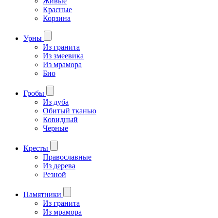
Живые
Красные
Корзина
Урны
Из гранита
Из змеевика
Из мрамора
Био
Гробы
Из дуба
Обитый тканью
Ковидный
Черные
Кресты
Православные
Из дерева
Резной
Памятники
Из гранита
Из мрамора