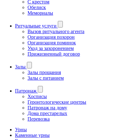
С крестом
Обелиск
Мемориалы
Ритуальные услуги
Вызов ритуального агента
Организация похорон
Организация поминок
Уход за захоронением
Прижизненный договор
Залы
Залы прощания
Залы с питанием
Патронаж
Хосписы
Геронтологические центры
Патронаж на дому
Дома престарелых
Перевозка
Урны
Каменные урны