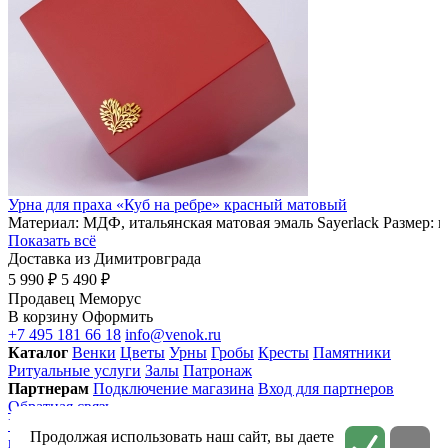
Урна для праха «Куб на ребре» красный матовый
Материал: МДФ, итальянская матовая эмаль Sayerlack Размер: 
Показать всё
Доставка из Димитровграда
5 990 ₽
5 490 ₽
Продавец
Меморус
В корзину
Оформить
+7 495 181 66 18
info@venok.ru
Каталог
Венки
Цветы
Урны
Гробы
Кресты
Памятники
Ритуальные услуги
Залы
Патронаж
Партнерам
Подключение магазина
Вход для партнеров
Обратная связь
Условия использования
Приватность
Политика
Продолжая использовать наш сайт, вы даете
конфиденциальности
Соглашение на обработку персональных