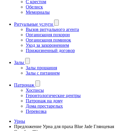
С крестом
Обелиск
Мемориалы
Ритуальные услуги
Вызов ритуального агента
Организация похорон
Организация поминок
Уход за захоронением
Прижизненный договор
Залы
Залы прощания
Залы с питанием
Патронаж
Хосписы
Геронтологические центры
Патронаж на дому
Дома престарелых
Перевозка
Урны
Предложение Урна для праха Blue Jade Глянцевая