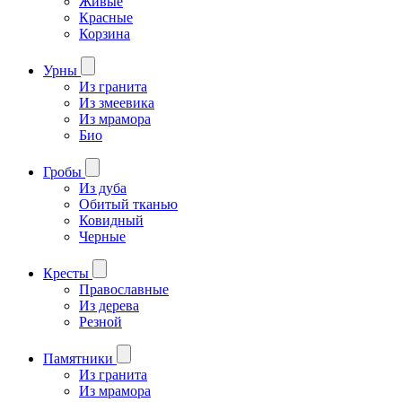
Живые
Красные
Корзина
Урны
Из гранита
Из змеевика
Из мрамора
Био
Гробы
Из дуба
Обитый тканью
Ковидный
Черные
Кресты
Православные
Из дерева
Резной
Памятники
Из гранита
Из мрамора