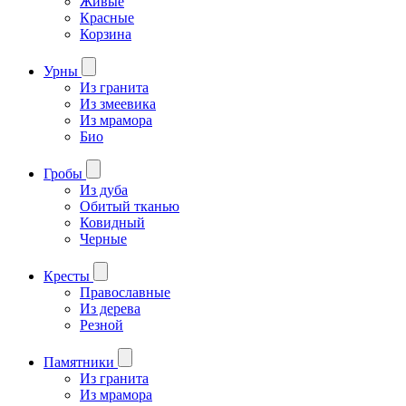
Живые
Красные
Корзина
Урны
Из гранита
Из змеевика
Из мрамора
Био
Гробы
Из дуба
Обитый тканью
Ковидный
Черные
Кресты
Православные
Из дерева
Резной
Памятники
Из гранита
Из мрамора