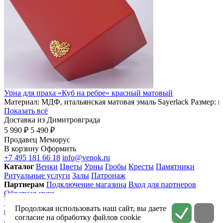
Урна для праха «Куб на ребре» красный матовый
Материал: МДФ, итальянская матовая эмаль Sayerlack Размер: 
Показать всё
Доставка из Димитровграда
5 990 ₽
5 490 ₽
Продавец
Меморус
В корзину
Оформить
+7 495 181 66 18
info@venok.ru
Каталог
Венки
Цветы
Урны
Гробы
Кресты
Памятники
Ритуальные услуги
Залы
Патронаж
Партнерам
Подключение магазина
Вход для партнеров
Обратная связь
Условия использования
Приватность
Политика
Продолжая использовать наш сайт, вы даете
конфиденциальности
Соглашение на обработку персональных
согласие на обработку файлов cookie
данных