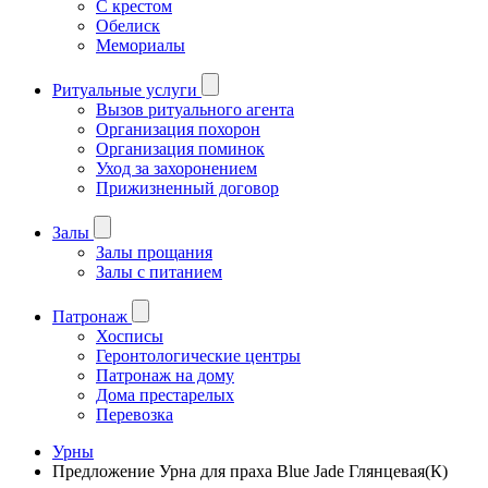
С крестом
Обелиск
Мемориалы
Ритуальные услуги
Вызов ритуального агента
Организация похорон
Организация поминок
Уход за захоронением
Прижизненный договор
Залы
Залы прощания
Залы с питанием
Патронаж
Хосписы
Геронтологические центры
Патронаж на дому
Дома престарелых
Перевозка
Урны
Предложение Урна для праха Blue Jade Глянцевая(К)