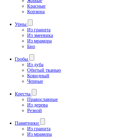
Живые
Красные
Корзина
Урны
Из гранита
Из змеевика
Из мрамора
Био
Гробы
Из дуба
Обитый тканью
Ковидный
Черные
Кресты
Православные
Из дерева
Резной
Памятники
Из гранита
Из мрамора