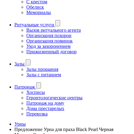
С крестом
Обелиск
Мемориалы
Ритуальные услуги
Вызов ритуального агента
Организация похорон
Организация поминок
Уход за захоронением
Прижизненный договор
Залы
Залы прощания
Залы с питанием
Патронаж
Хосписы
Геронтологические центры
Патронаж на дому
Дома престарелых
Перевозка
Урны
Предложение Урна для праха Black Pearl Черная