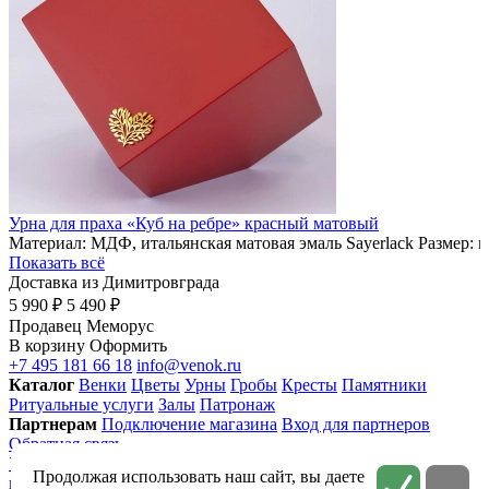
Урна для праха «Куб на ребре» красный матовый
Материал: МДФ, итальянская матовая эмаль Sayerlack Размер: 
Показать всё
Доставка из Димитровграда
5 990 ₽
5 490 ₽
Продавец
Меморус
В корзину
Оформить
+7 495 181 66 18
info@venok.ru
Каталог
Венки
Цветы
Урны
Гробы
Кресты
Памятники
Ритуальные услуги
Залы
Патронаж
Партнерам
Подключение магазина
Вход для партнеров
Обратная связь
Условия использования
Приватность
Политика
Продолжая использовать наш сайт, вы даете
конфиденциальности
Соглашение на обработку персональных