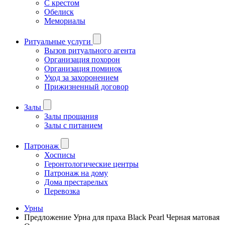
С крестом
Обелиск
Мемориалы
Ритуальные услуги
Вызов ритуального агента
Организация похорон
Организация поминок
Уход за захоронением
Прижизненный договор
Залы
Залы прощания
Залы с питанием
Патронаж
Хосписы
Геронтологические центры
Патронаж на дому
Дома престарелых
Перевозка
Урны
Предложение Урна для праха Black Pearl Черная матовая