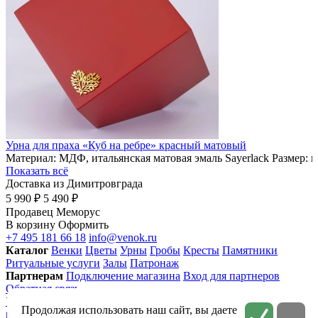
Урна для праха «Куб на ребре» красный матовый
Материал: МДФ, итальянская матовая эмаль Sayerlack Размер: 
Показать всё
Доставка из Димитровграда
5 990 ₽
5 490 ₽
Продавец
Меморус
В корзину
Оформить
+7 495 181 66 18
info@venok.ru
Каталог
Венки
Цветы
Урны
Гробы
Кресты
Памятники
Ритуальные услуги
Залы
Патронаж
Партнерам
Подключение магазина
Вход для партнеров
Обратная связь
Условия использования
Приватность
Политика
Продолжая использовать наш сайт, вы даете
конфиденциальности
Соглашение на обработку персональных