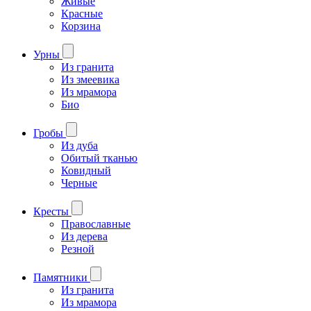
Живые
Красные
Корзина
Урны
Из гранита
Из змеевика
Из мрамора
Био
Гробы
Из дуба
Обитый тканью
Ковидный
Черные
Кресты
Православные
Из дерева
Резной
Памятники
Из гранита
Из мрамора