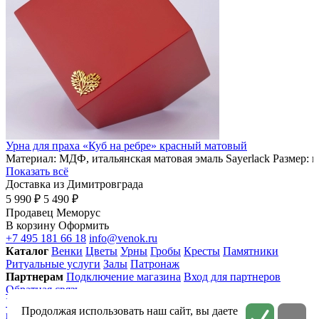
Урна для праха «Куб на ребре» красный матовый
Материал: МДФ, итальянская матовая эмаль Sayerlack Размер: 
Показать всё
Доставка из Димитровграда
5 990 ₽
5 490 ₽
Продавец
Меморус
В корзину
Оформить
+7 495 181 66 18
info@venok.ru
Каталог
Венки
Цветы
Урны
Гробы
Кресты
Памятники
Ритуальные услуги
Залы
Патронаж
Партнерам
Подключение магазина
Вход для партнеров
Обратная связь
Условия использования
Приватность
Политика
Продолжая использовать наш сайт, вы даете
конфиденциальности
Соглашение на обработку персональных