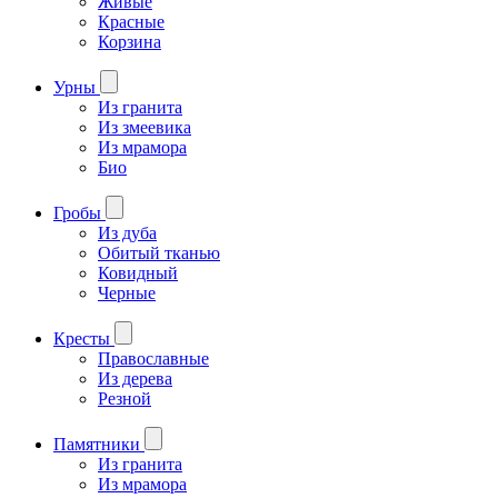
Живые
Красные
Корзина
Урны
Из гранита
Из змеевика
Из мрамора
Био
Гробы
Из дуба
Обитый тканью
Ковидный
Черные
Кресты
Православные
Из дерева
Резной
Памятники
Из гранита
Из мрамора