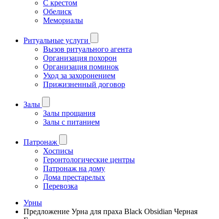
С крестом
Обелиск
Мемориалы
Ритуальные услуги
Вызов ритуального агента
Организация похорон
Организация поминок
Уход за захоронением
Прижизненный договор
Залы
Залы прощания
Залы с питанием
Патронаж
Хосписы
Геронтологические центры
Патронаж на дому
Дома престарелых
Перевозка
Урны
Предложение Урна для праха Black Obsidian Черная