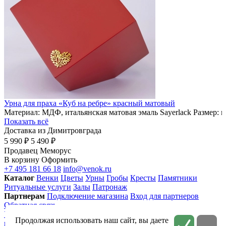
Урна для праха «Куб на ребре» красный матовый
Материал: МДФ, итальянская матовая эмаль Sayerlack Размер: 
Показать всё
Доставка из Димитровграда
5 990 ₽
5 490 ₽
Продавец
Меморус
В корзину
Оформить
+7 495 181 66 18
info@venok.ru
Каталог
Венки
Цветы
Урны
Гробы
Кресты
Памятники
Ритуальные услуги
Залы
Патронаж
Партнерам
Подключение магазина
Вход для партнеров
Обратная связь
Условия использования
Приватность
Политика
Продолжая использовать наш сайт, вы даете
конфиденциальности
Соглашение на обработку персональных