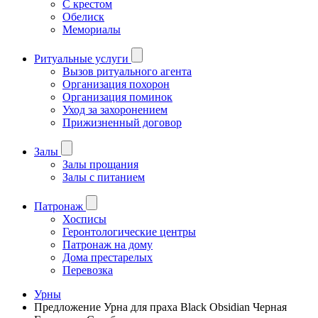
С крестом
Обелиск
Мемориалы
Ритуальные услуги
Вызов ритуального агента
Организация похорон
Организация поминок
Уход за захоронением
Прижизненный договор
Залы
Залы прощания
Залы с питанием
Патронаж
Хосписы
Геронтологические центры
Патронаж на дому
Дома престарелых
Перевозка
Урны
Предложение Урна для праха Black Obsidian Черная