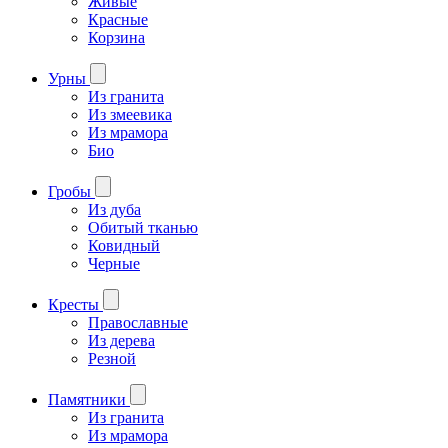
Живые
Красные
Корзина
Урны
Из гранита
Из змеевика
Из мрамора
Био
Гробы
Из дуба
Обитый тканью
Ковидный
Черные
Кресты
Православные
Из дерева
Резной
Памятники
Из гранита
Из мрамора