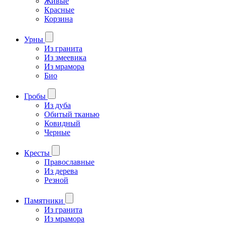
Живые
Красные
Корзина
Урны
Из гранита
Из змеевика
Из мрамора
Био
Гробы
Из дуба
Обитый тканью
Ковидный
Черные
Кресты
Православные
Из дерева
Резной
Памятники
Из гранита
Из мрамора