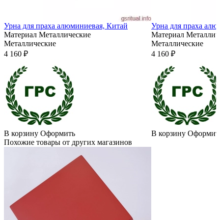
Урна для праха алюминиевая, Китай
Урна для праха алю
Материал
Металлические
Материал
Металлич
Металлические
Металлические
4 160 ₽
4 160 ₽
В корзину
Оформить
В корзину
Оформит
Похожие товары от других магазинов