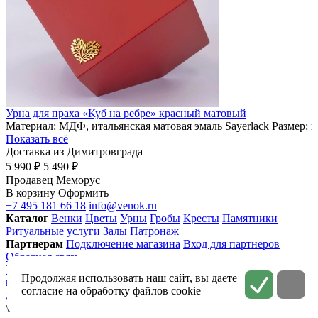
Урна для праха «Куб на ребре» красный матовый
Материал: МДФ, итальянская матовая эмаль Sayerlack Размер: 
Показать всё
Доставка из Димитровграда
5 990 ₽
5 490 ₽
Продавец
Меморус
В корзину
Оформить
+7 495 181 66 18
info@venok.ru
Каталог
Венки
Цветы
Урны
Гробы
Кресты
Памятники
Ритуальные услуги
Залы
Патронаж
Партнерам
Подключение магазина
Вход для партнеров
Обратная связь
Условия использования
Приватность
Политика
Продолжая использовать наш сайт, вы даете
конфиденциальности
Соглашение на обработку персональных
согласие на обработку файлов cookie
данных
\n