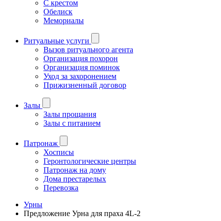
С крестом
Обелиск
Мемориалы
Ритуальные услуги
Вызов ритуального агента
Организация похорон
Организация поминок
Уход за захоронением
Прижизненный договор
Залы
Залы прощания
Залы с питанием
Патронаж
Хосписы
Геронтологические центры
Патронаж на дому
Дома престарелых
Перевозка
Урны
Предложение Урна для праха 4L-2