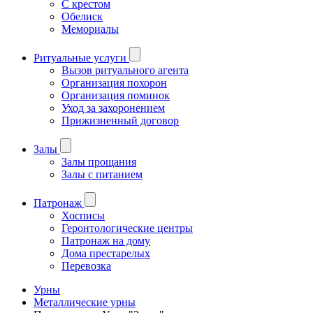
С крестом
Обелиск
Мемориалы
Ритуальные услуги
Вызов ритуального агента
Организация похорон
Организация поминок
Уход за захоронением
Прижизненный договор
Залы
Залы прощания
Залы с питанием
Патронаж
Хосписы
Геронтологические центры
Патронаж на дому
Дома престарелых
Перевозка
Урны
Металлические урны