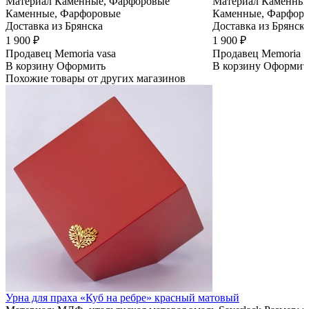
Материал
Каменные, Фарфоровые
Материал
Каменные
Каменные, Фарфоровые
Каменные, Фарфор
Доставка из Брянска
Доставка из Брянск
1 900 ₽
1 900 ₽
Продавец
Memoria vasa
Продавец
Memoria v
В корзину
Оформить
В корзину
Оформит
Похожие товары от других магазинов
Урна для праха «Куб на ребре» красный матовый