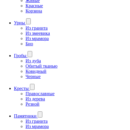
Живые
Красные
Корзина
Урны
Из гранита
Из змеевика
Из мрамора
Био
Гробы
Из дуба
Обитый тканью
Ковидный
Черные
Кресты
Православные
Из дерева
Резной
Памятники
Из гранита
Из мрамора