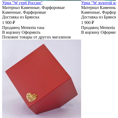
Урна "W герб России"
Урна "W золотой кр
Материал
Каменные, Фарфоровые
Материал
Каменные
Каменные, Фарфоровые
Каменные, Фарфор
Доставка из Брянска
Доставка из Брянск
1 900 ₽
1 900 ₽
Продавец
Memoria vasa
Продавец
Memoria v
В корзину
Оформить
В корзину
Оформит
Похожие товары от других магазинов