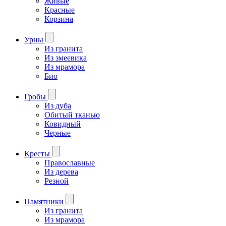
Живые
Красные
Корзина
Урны
Из гранита
Из змеевика
Из мрамора
Био
Гробы
Из дуба
Обитый тканью
Ковидный
Черные
Кресты
Православные
Из дерева
Резной
Памятники
Из гранита
Из мрамора