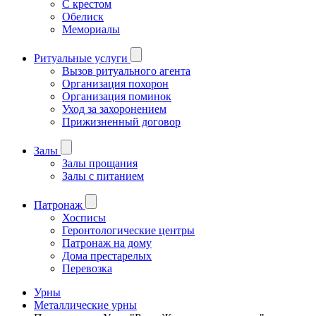
С крестом
Обелиск
Мемориалы
Ритуальные услуги
Вызов ритуального агента
Организация похорон
Организация поминок
Уход за захоронением
Прижизненный договор
Залы
Залы прощания
Залы с питанием
Патронаж
Хосписы
Геронтологические центры
Патронаж на дому
Дома престарелых
Перевозка
Урны
Металлические урны