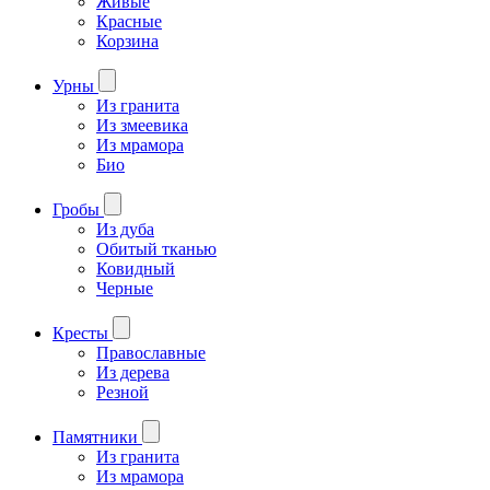
Живые
Красные
Корзина
Урны
Из гранита
Из змеевика
Из мрамора
Био
Гробы
Из дуба
Обитый тканью
Ковидный
Черные
Кресты
Православные
Из дерева
Резной
Памятники
Из гранита
Из мрамора