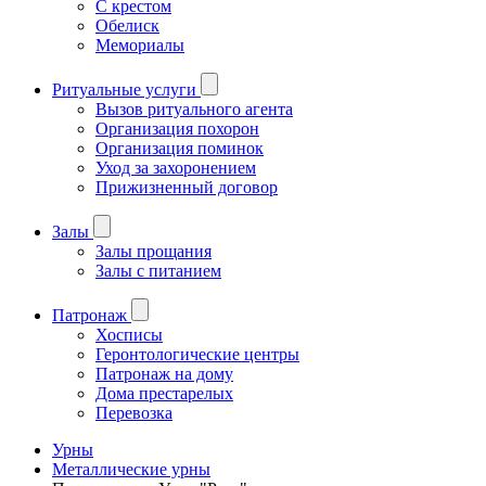
С крестом
Обелиск
Мемориалы
Ритуальные услуги
Вызов ритуального агента
Организация похорон
Организация поминок
Уход за захоронением
Прижизненный договор
Залы
Залы прощания
Залы с питанием
Патронаж
Хосписы
Геронтологические центры
Патронаж на дому
Дома престарелых
Перевозка
Урны
Металлические урны