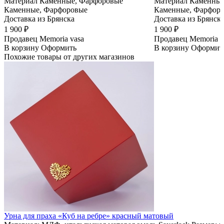
Материал
Каменные, Фарфоровые
Материал
Каменные
Каменные, Фарфоровые
Каменные, Фарфор
Доставка из Брянска
Доставка из Брянск
1 900 ₽
1 900 ₽
Продавец
Memoria vasa
Продавец
Memoria v
В корзину
Оформить
В корзину
Оформит
Похожие товары от других магазинов
Урна для праха «Куб на ребре» красный матовый