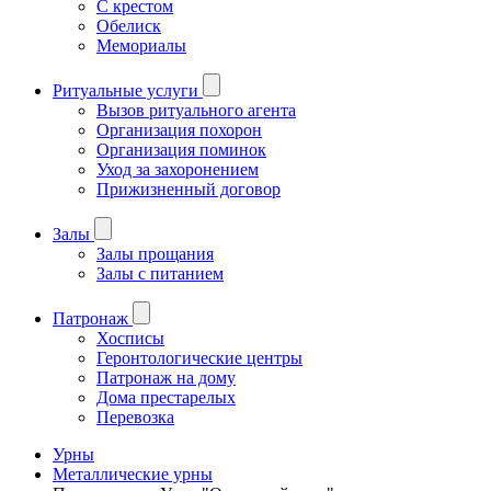
С крестом
Обелиск
Мемориалы
Ритуальные услуги
Вызов ритуального агента
Организация похорон
Организация поминок
Уход за захоронением
Прижизненный договор
Залы
Залы прощания
Залы с питанием
Патронаж
Хосписы
Геронтологические центры
Патронаж на дому
Дома престарелых
Перевозка
Урны
Металлические урны