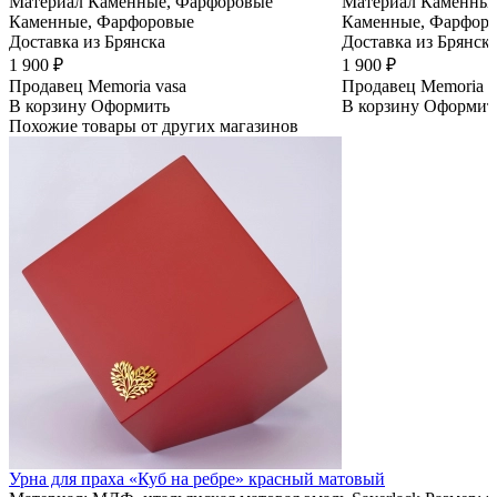
Материал
Каменные, Фарфоровые
Материал
Каменные
Каменные, Фарфоровые
Каменные, Фарфор
Доставка из Брянска
Доставка из Брянск
1 900 ₽
1 900 ₽
Продавец
Memoria vasa
Продавец
Memoria v
В корзину
Оформить
В корзину
Оформит
Похожие товары от других магазинов
Урна для праха «Куб на ребре» красный матовый