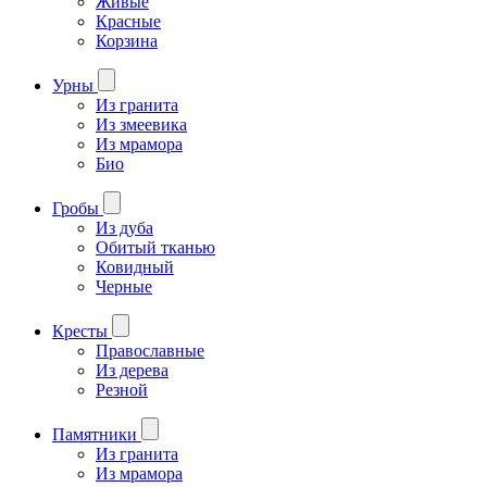
Живые
Красные
Корзина
Урны
Из гранита
Из змеевика
Из мрамора
Био
Гробы
Из дуба
Обитый тканью
Ковидный
Черные
Кресты
Православные
Из дерева
Резной
Памятники
Из гранита
Из мрамора