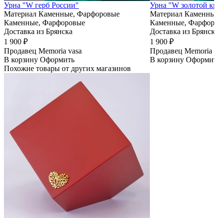
Урна "W герб России"
Урна "W золотой кр
Материал
Каменные, Фарфоровые
Материал
Каменные
Каменные, Фарфоровые
Каменные, Фарфор
Доставка из Брянска
Доставка из Брянск
1 900 ₽
1 900 ₽
Продавец
Memoria vasa
Продавец
Memoria v
В корзину
Оформить
В корзину
Оформит
Похожие товары от других магазинов