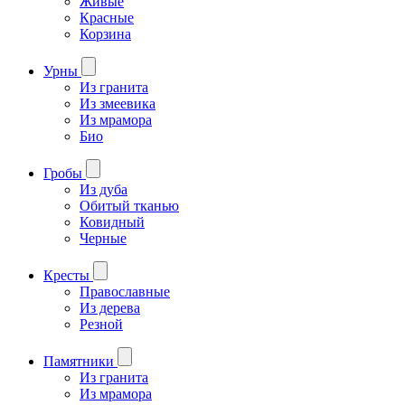
Живые
Красные
Корзина
Урны
Из гранита
Из змеевика
Из мрамора
Био
Гробы
Из дуба
Обитый тканью
Ковидный
Черные
Кресты
Православные
Из дерева
Резной
Памятники
Из гранита
Из мрамора