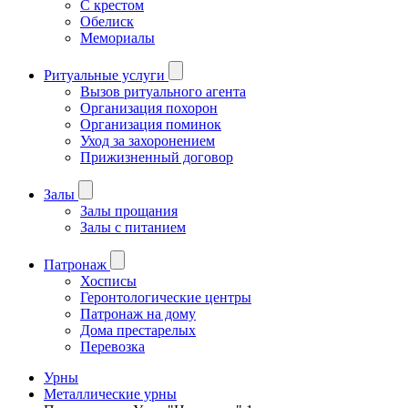
С крестом
Обелиск
Мемориалы
Ритуальные услуги
Вызов ритуального агента
Организация похорон
Организация поминок
Уход за захоронением
Прижизненный договор
Залы
Залы прощания
Залы с питанием
Патронаж
Хосписы
Геронтологические центры
Патронаж на дому
Дома престарелых
Перевозка
Урны
Металлические урны