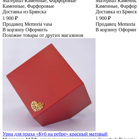
Материал
Каменные, Фарфоровые
Материал
Каменные
Каменные, Фарфоровые
Каменные, Фарфор
Доставка из Брянска
Доставка из Брянск
1 900 ₽
1 900 ₽
Продавец
Memoria vasa
Продавец
Memoria v
В корзину
Оформить
В корзину
Оформит
Похожие товары от других магазинов
Урна для праха «Куб на ребре» красный матовый