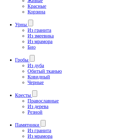
Живые
Красные
Корзина
Урны
Из гранита
Из змеевика
Из мрамора
Био
Гробы
Из дуба
Обитый тканью
Ковидный
Черные
Кресты
Православные
Из дерева
Резной
Памятники
Из гранита
Из мрамора