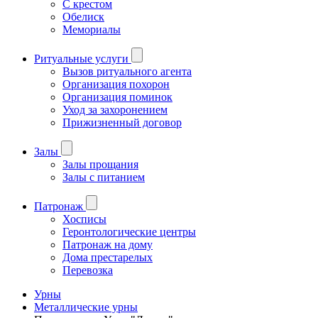
С крестом
Обелиск
Мемориалы
Ритуальные услуги
Вызов ритуального агента
Организация похорон
Организация поминок
Уход за захоронением
Прижизненный договор
Залы
Залы прощания
Залы с питанием
Патронаж
Хосписы
Геронтологические центры
Патронаж на дому
Дома престарелых
Перевозка
Урны
Металлические урны