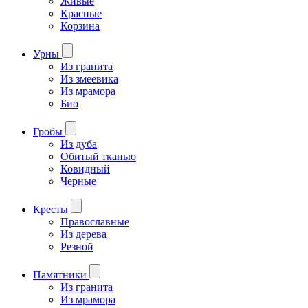
Живые
Красные
Корзина
Урны
Из гранита
Из змеевика
Из мрамора
Био
Гробы
Из дуба
Обитый тканью
Ковидный
Черные
Кресты
Православные
Из дерева
Резной
Памятники
Из гранита
Из мрамора