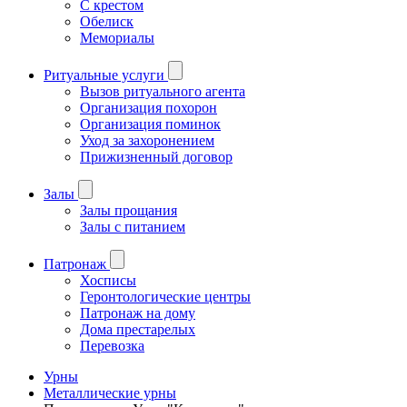
С крестом
Обелиск
Мемориалы
Ритуальные услуги
Вызов ритуального агента
Организация похорон
Организация поминок
Уход за захоронением
Прижизненный договор
Залы
Залы прощания
Залы с питанием
Патронаж
Хосписы
Геронтологические центры
Патронаж на дому
Дома престарелых
Перевозка
Урны
Металлические урны