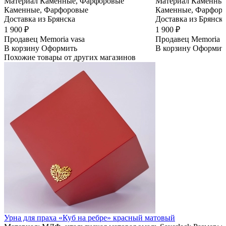
Материал
Каменные, Фарфоровые
Материал
Каменные
Каменные, Фарфоровые
Каменные, Фарфор
Доставка из Брянска
Доставка из Брянск
1 900 ₽
1 900 ₽
Продавец
Memoria vasa
Продавец
Memoria v
В корзину
Оформить
В корзину
Оформит
Похожие товары от других магазинов
Урна для праха «Куб на ребре» красный матовый