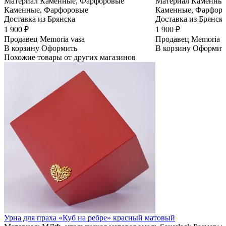
Материал
Каменные, Фарфоровые
Материал
Каменные
Каменные, Фарфоровые
Каменные, Фарфор
Доставка из Брянска
Доставка из Брянск
1 900 ₽
1 900 ₽
Продавец
Memoria vasa
Продавец
Memoria v
В корзину
Оформить
В корзину
Оформит
Похожие товары от других магазинов
Урна для праха «Куб на ребре» красный матовый