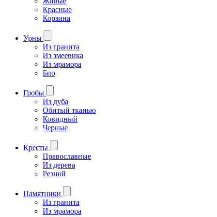
Живые
Красные
Корзина
Урны
Из гранита
Из змеевика
Из мрамора
Био
Гробы
Из дуба
Обитый тканью
Ковидный
Черные
Кресты
Православные
Из дерева
Резной
Памятники
Из гранита
Из мрамора