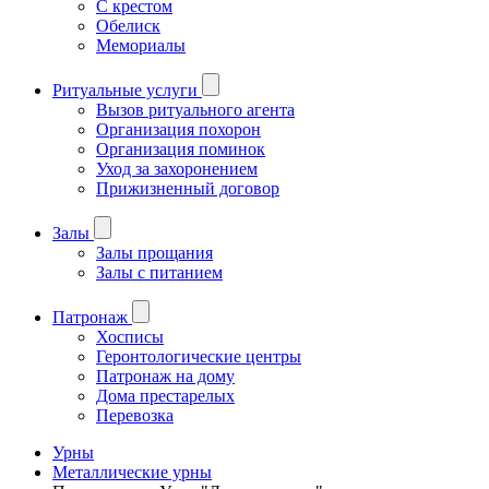
С крестом
Обелиск
Мемориалы
Ритуальные услуги
Вызов ритуального агента
Организация похорон
Организация поминок
Уход за захоронением
Прижизненный договор
Залы
Залы прощания
Залы с питанием
Патронаж
Хосписы
Геронтологические центры
Патронаж на дому
Дома престарелых
Перевозка
Урны
Металлические урны