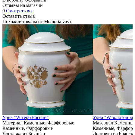
Отзывы на магазин
0
Смотреть все
Оставить отзыв
Похожие товары от
Memoria vasa
Урна "W герб России"
Урна "W золотой кр
Материал
Каменные, Фарфоровые
Материал
Каменные
Каменные, Фарфоровые
Каменные, Фарфор
Доставка из Брянска
Доставка из Брянск