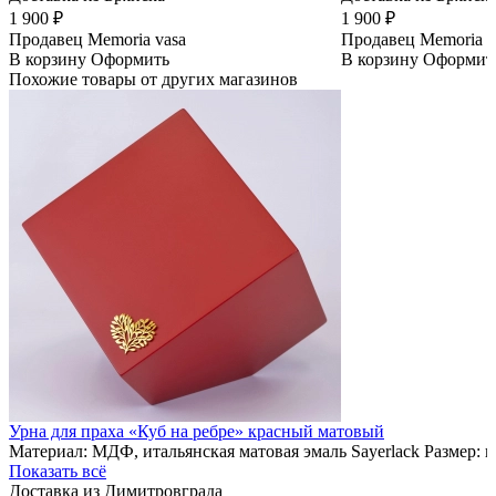
1 900 ₽
1 900 ₽
Продавец
Memoria vasa
Продавец
Memoria v
В корзину
Оформить
В корзину
Оформит
Похожие товары от других магазинов
Урна для праха «Куб на ребре» красный матовый
Материал: МДФ, итальянская матовая эмаль Sayerlack Размер: 
Показать всё
Доставка из Димитровграда