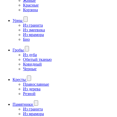
Живые
Красные
Корзина
Урны
Из гранита
Из змеевика
Из мрамора
Био
Гробы
Из дуба
Обитый тканью
Ковидный
Черные
Кресты
Православные
Из дерева
Резной
Памятники
Из гранита
Из мрамора