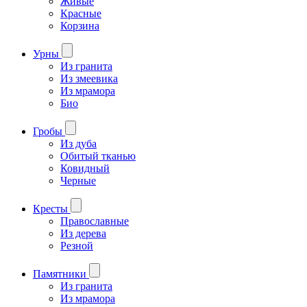
Живые
Красные
Корзина
Урны
Из гранита
Из змеевика
Из мрамора
Био
Гробы
Из дуба
Обитый тканью
Ковидный
Черные
Кресты
Православные
Из дерева
Резной
Памятники
Из гранита
Из мрамора