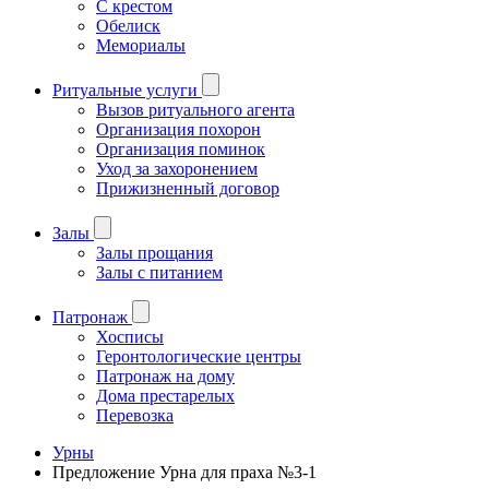
С крестом
Обелиск
Мемориалы
Ритуальные услуги
Вызов ритуального агента
Организация похорон
Организация поминок
Уход за захоронением
Прижизненный договор
Залы
Залы прощания
Залы с питанием
Патронаж
Хосписы
Геронтологические центры
Патронаж на дому
Дома престарелых
Перевозка
Урны
Предложение Урна для праха №3-1