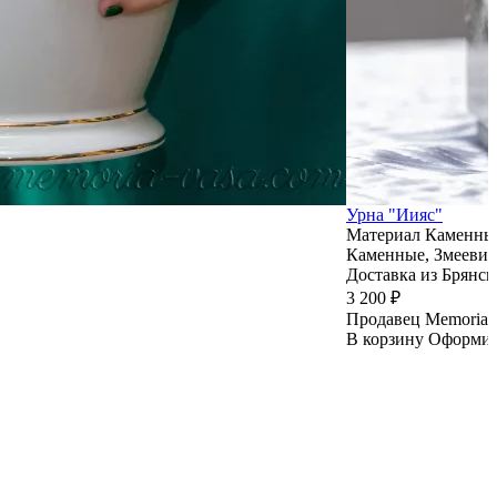
Урна "Иияс"
Материал
Каменные
Каменные, Змеевик
Доставка из Брянск
3 200 ₽
Продавец
Memoria 
В корзину
Оформи