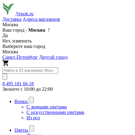
Venok.ru
Доставка
Адреса магазинов
Москва
Ваш город -
Москва
?
Да
Нет, изменить
Выберите ваш город
Москва
Санкт-Петербург
Другой город
8 495 181 66 18
Звоните с 10:00 до 22:00
Венки
С живыми цветами
С искусственными цветами
Из роз
Цветы