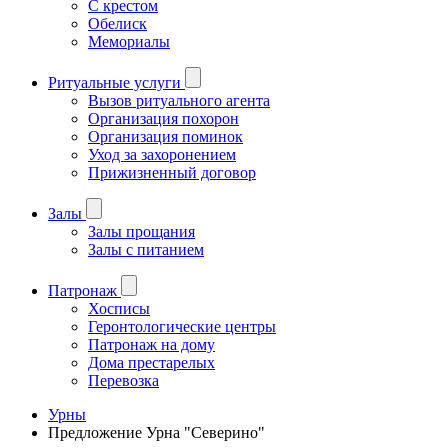
С крестом
Обелиск
Мемориалы
Ритуальные услуги
Вызов ритуального агента
Организация похорон
Организация поминок
Уход за захоронением
Прижизненный договор
Залы
Залы прощания
Залы с питанием
Патронаж
Хосписы
Геронтологические центры
Патронаж на дому
Дома престарелых
Перевозка
Урны
Предложение Урна "Cеверино"