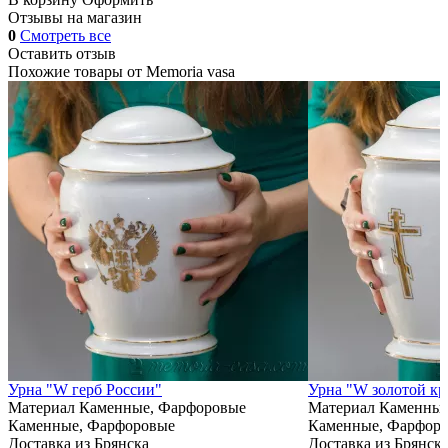
Отзывы на магазин
0
Смотреть все
Оставить отзыв
Похожие товары от
Memoria vasa
Урна "W герб России"
Урна "W золотой кр
Материал
Каменные, Фарфоровые
Материал
Каменные
Каменные, Фарфоровые
Каменные, Фарфор
Доставка из Брянска
Доставка из Брянск