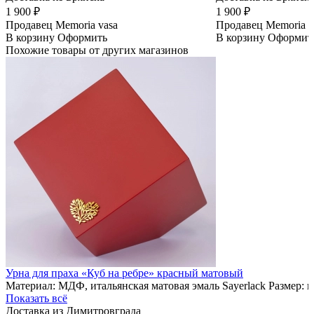
1 900 ₽
1 900 ₽
Продавец
Memoria vasa
Продавец
Memoria v
В корзину
Оформить
В корзину
Оформит
Похожие товары от других магазинов
Урна для праха «Куб на ребре» красный матовый
Материал: МДФ, итальянская матовая эмаль Sayerlack Размер: 
Показать всё
Доставка из Димитровграда