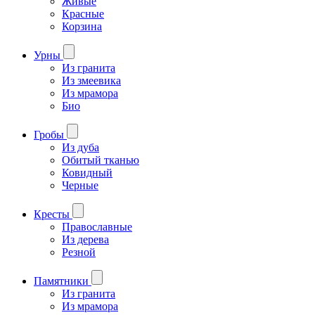
Живые
Красные
Корзина
Урны
Из гранита
Из змеевика
Из мрамора
Био
Гробы
Из дуба
Обитый тканью
Ковидный
Черные
Кресты
Православные
Из дерева
Резной
Памятники
Из гранита
Из мрамора