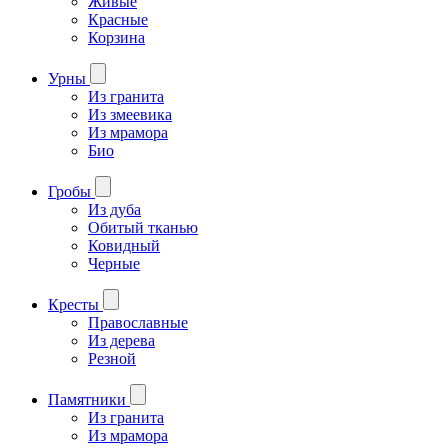
Живые
Красные
Корзина
Урны
Из гранита
Из змеевика
Из мрамора
Био
Гробы
Из дуба
Обитый тканью
Ковидный
Черные
Кресты
Православные
Из дерева
Резной
Памятники
Из гранита
Из мрамора