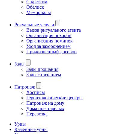
С крестом
Обелиск
Мемориалы
Ритуальные услуги
Вызов ритуального агента
Организация похорон
Организация поминок
Уход за захоронением
Прижизненный договор
Залы
Залы прощания
Залы с питанием
Патронаж
Хосписы
Геронтологические центры
Патронаж на дому
Дома престарелых
Перевозка
Урны
Каменные урны