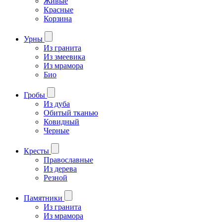
Живые
Красные
Корзина
Урны
Из гранита
Из змеевика
Из мрамора
Био
Гробы
Из дуба
Обитый тканью
Ковидный
Черные
Кресты
Православные
Из дерева
Резной
Памятники
Из гранита
Из мрамора