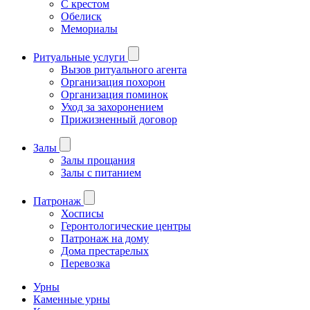
С крестом
Обелиск
Мемориалы
Ритуальные услуги
Вызов ритуального агента
Организация похорон
Организация поминок
Уход за захоронением
Прижизненный договор
Залы
Залы прощания
Залы с питанием
Патронаж
Хосписы
Геронтологические центры
Патронаж на дому
Дома престарелых
Перевозка
Урны
Каменные урны