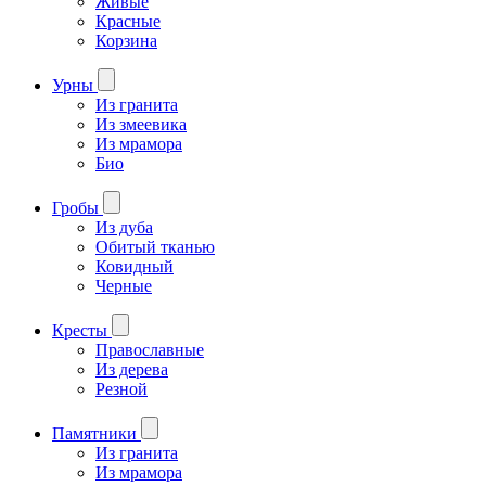
Живые
Красные
Корзина
Урны
Из гранита
Из змеевика
Из мрамора
Био
Гробы
Из дуба
Обитый тканью
Ковидный
Черные
Кресты
Православные
Из дерева
Резной
Памятники
Из гранита
Из мрамора