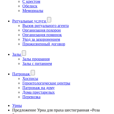
С крестом
Обелиск
Мемориалы
Ритуальные услуги
Вызов ритуального агента
Организация похорон
Организация поминок
Уход за захоронением
Прижизненный договор
Залы
Залы прощания
Залы с питанием
Патронаж
Хосписы
Геронтологические центры
Патронаж на дому
Дома престарелых
Перевозка
Урны
Предложение Урна для праха шестигранная «Роза