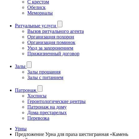
С крестом
Обелиск
Мемориалы
Ритуальные услуги
Вызов ритуального агента
Организация похорон
Организация поминок
Уход за захоронением
Прижизненный договор
Залы
Залы прощания
Залы с питанием
Патронаж
Хосписы
Геронтологические центры
Патронаж на дому
Дома престарелых
Перевозка
Урны
Предложение Урна для праха шестигранная «Камень