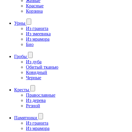
Живые
Красные
Корзина
Урны
Из гранита
Из змеевика
Из мрамора
Био
Гробы
Из дуба
Обитый тканью
Ковидный
Черные
Кресты
Православные
Из дерева
Резной
Памятники
Из гранита
Из мрамора